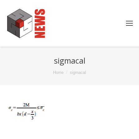
sigmacal
You are here:
Home
sigmacal