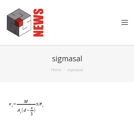
sigmasal
You are here:
Home
sigmasal