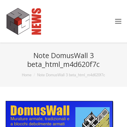
Note DomusWall 3
beta_html_m4d620f7c
You are here:
Home
Note DomusWall 3 beta_html_m4d620f7c