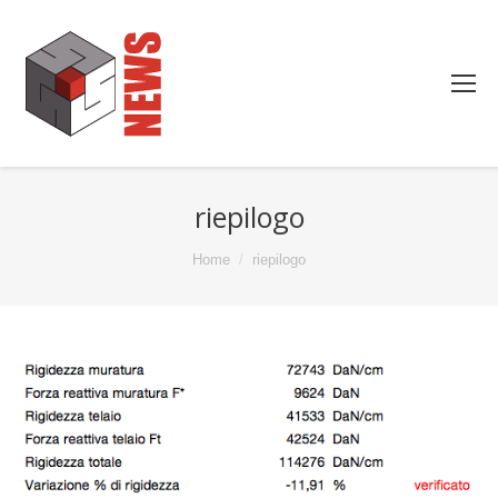
riepilogo
You are here:
Home
riepilogo