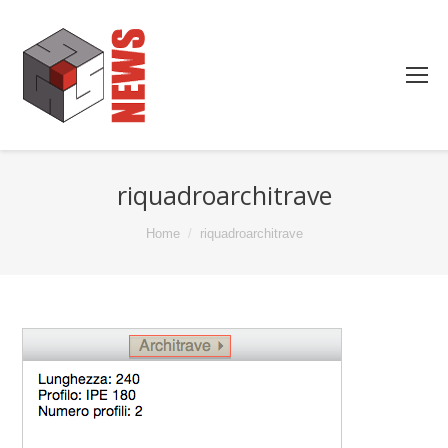
riquadroarchitrave
You are here:
Home
riquadroarchitrave