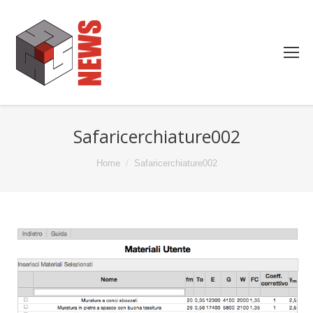
Safaricerchiature002
You are here:
Home
Safaricerchiature002