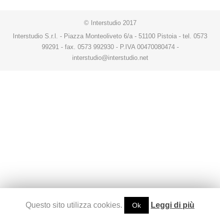
© Interstudio 2017
Interstudio S.r.l. - Piazza Monteoliveto 6/a - 51100 Pistoia - tel. 0573
99291 - fax. 0573 992930 - P.IVA 00470080474 -
interstudio@interstudio.net
Questo sito utilizza cookies.
Leggi di più
Ok