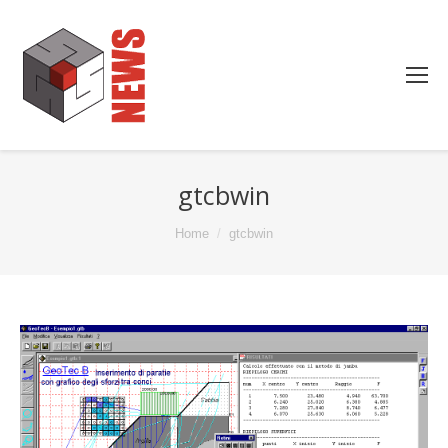
gtcbwin
You are here:
Home
gtcbwin