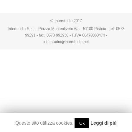
© Interstudio 2017
Interstudio S.r.l. - Piazza Monteoliveto 6/a - 51100 Pistoia - tel. 0573
99291 - fax. 0573 992930 - P.IVA 00470080474 -
interstudio@interstudio.net
Questo sito utilizza cookies.
Leggi di più
Ok