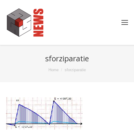
sforziparatie
You are here:
Home
sforziparatie