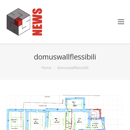
domuswallflessibili
You are here:
Home
domuswallflessibili