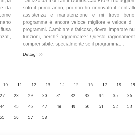
i, la
“Utilizzo da molti anni Domus.Cad Pro e l’ho aggior
te da
solo il primo anno, poi non ho rinnovato il contratt
 come
assistenza e manutenzione e mi trovo bene,
minano
programma è ancora veloce migliore e veloce di a
ffusa
programmi. Cambiare è faticoso, dovrei imparare n
zati,
funzioni, perché aggiornare?” Questo ragionamen
comprensibile, specialmente se il programma…
Dettagli
10
11
12
13
14
15
16
17
18
1
27
28
29
30
31
32
33
34
35
36
44
45
46
47
48
49
50
51
52
53
55
56
57
58