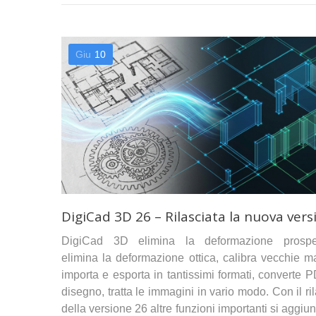
Giu
10
DigiCad 3D 26 – Rilasciata la nuova vers
DigiCad 3D elimina la deformazione prospet
elimina la deformazione ottica, calibra vecchie m
importa e esporta in tantissimi formati, converte 
disegno, tratta le immagini in vario modo. Con il ri
della versione 26 altre funzioni importanti si aggi