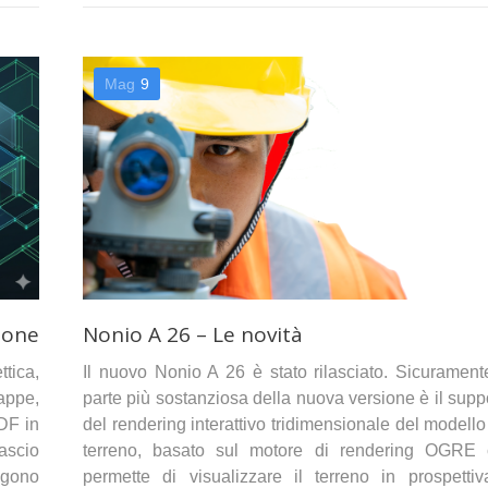
Mag
9
ione
Nonio A 26 – Le novità
tica,
Il nuovo Nonio A 26 è stato rilasciato. Sicurament
appe,
parte più sostanziosa della nuova versione è il supp
PDF in
del rendering interattivo tridimensionale del modello
lascio
terreno, basato sul motore di rendering OGRE
ungono
permette di visualizzare il terreno in prospetti