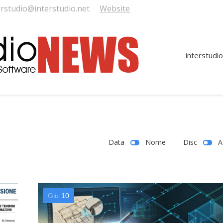
erstudio@interstudio.net
Website
interstudio
Data
Nome
Disc
A
Giu
10