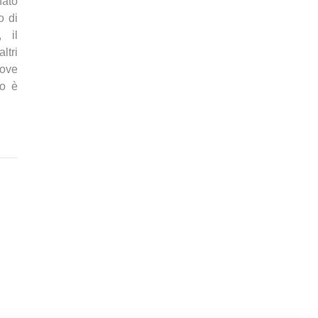
nato
o di
 il
ltri
uove
to è
9