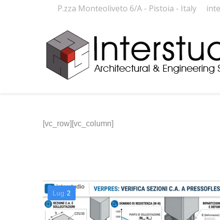
P.zza Monteoliveto 6/A - Pistoia - Italy
int
[vc_row][vc_column]
Lug
2