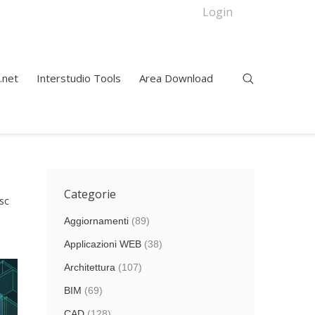
Login
.net
Interstudio Tools
Area Download
Categorie
sc
Aggiornamenti
(89)
Applicazioni WEB
(38)
Architettura
(107)
BIM
(69)
CAD
(128)