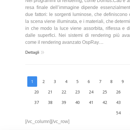
Nei programmi di rendering, come Domus.Cad e altr
resa finale dell’immagine dipende essenzialmen
due fattori: le sorgenti luminose, che definiscono
la scena viene illuminata, e i materiali, che deter
in che modo la luce viene assorbita, riflessa e di
dalle superfici. Nei sistemi di rendering più avan
come il rendering avanzato OspRay…
Dettagli
1
2
3
4
5
6
7
8
9
20
21
22
23
24
25
26
37
38
39
40
41
42
43
54
[/vc_column][/vc_row]