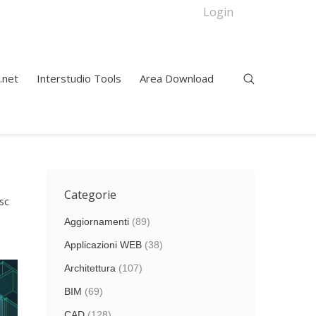
Login
.net
Interstudio Tools
Area Download
Categorie
sc
Aggiornamenti
(89)
Applicazioni WEB
(38)
Architettura
(107)
BIM
(69)
CAD
(128)