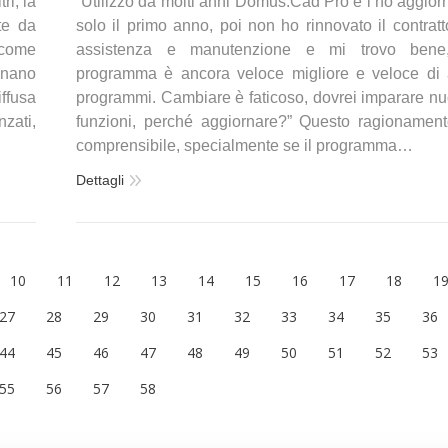
i, la
“Utilizzo da molti anni Domus.Cad Pro e l’ho aggior
te da
solo il primo anno, poi non ho rinnovato il contratt
 come
assistenza e manutenzione e mi trovo bene,
minano
programma è ancora veloce migliore e veloce di a
ffusa
programmi. Cambiare è faticoso, dovrei imparare n
zati,
funzioni, perché aggiornare?” Questo ragionamen
comprensibile, specialmente se il programma…
Dettagli
10
11
12
13
14
15
16
17
18
1
27
28
29
30
31
32
33
34
35
36
44
45
46
47
48
49
50
51
52
53
55
56
57
58