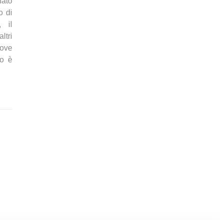
nato
o di
 il
ltri
uove
to è
9