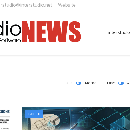
erstudio@interstudio.net
Website
interstudio
Data
Nome
Disc
A
Giu
10