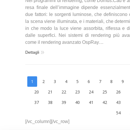
Nei programmi di rendering, come Domus.Cad e altr
resa finale dell’immagine dipende essenzialmen
due fattori: le sorgenti luminose, che definiscono
la scena viene illuminata, e i materiali, che deter
in che modo la luce viene assorbita, riflessa e di
dalle superfici. Nei sistemi di rendering più avan
come il rendering avanzato OspRay…
Dettagli
1
2
3
4
5
6
7
8
9
20
21
22
23
24
25
26
37
38
39
40
41
42
43
54
[/vc_column][/vc_row]