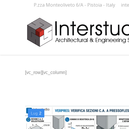
P.zza Monteoliveto 6/A - Pistoia - Italy
int
[vc_row][vc_column]
Lug
2