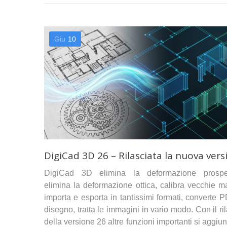
Giu
10
DigiCad 3D 26 – Rilasciata la nuova vers
DigiCad 3D elimina la deformazione prospet
elimina la deformazione ottica, calibra vecchie m
importa e esporta in tantissimi formati, converte 
disegno, tratta le immagini in vario modo. Con il ri
della versione 26 altre funzioni importanti si aggi