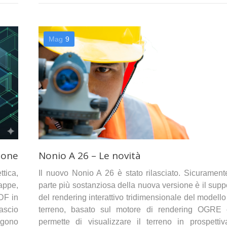
Mag
9
ione
Nonio A 26 – Le novità
tica,
Il nuovo Nonio A 26 è stato rilasciato. Sicurament
appe,
parte più sostanziosa della nuova versione è il supp
PDF in
del rendering interattivo tridimensionale del modello
lascio
terreno, basato sul motore di rendering OGRE
ungono
permette di visualizzare il terreno in prospetti