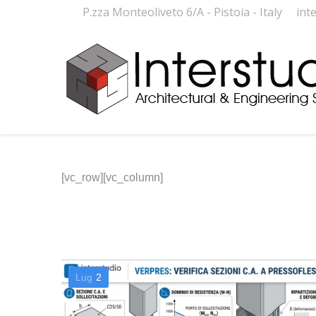
P.zza Monteoliveto 6/A - Pistoia - Italy
int
[vc_row][vc_column]
Lug
2