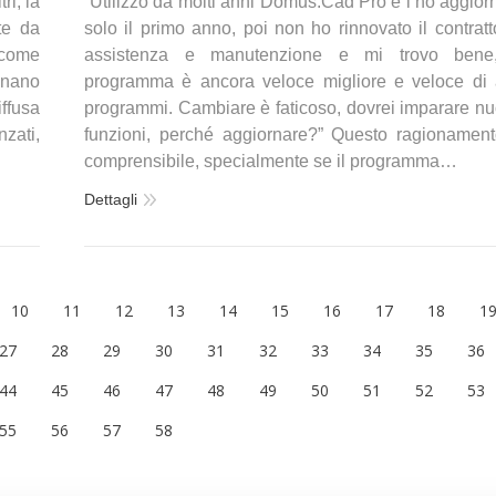
i, la
“Utilizzo da molti anni Domus.Cad Pro e l’ho aggior
te da
solo il primo anno, poi non ho rinnovato il contratt
 come
assistenza e manutenzione e mi trovo bene,
minano
programma è ancora veloce migliore e veloce di a
ffusa
programmi. Cambiare è faticoso, dovrei imparare n
zati,
funzioni, perché aggiornare?” Questo ragionamen
comprensibile, specialmente se il programma…
Dettagli
10
11
12
13
14
15
16
17
18
1
27
28
29
30
31
32
33
34
35
36
44
45
46
47
48
49
50
51
52
53
55
56
57
58