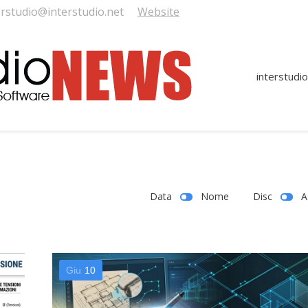
erstudio@interstudio.net
Website
interstudio
Data
Nome
Disc
A
Giu
10