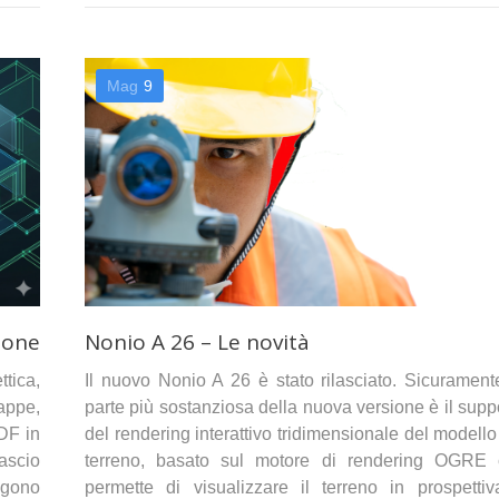
Mag
9
ione
Nonio A 26 – Le novità
tica,
Il nuovo Nonio A 26 è stato rilasciato. Sicurament
appe,
parte più sostanziosa della nuova versione è il supp
PDF in
del rendering interattivo tridimensionale del modello
lascio
terreno, basato sul motore di rendering OGRE
ungono
permette di visualizzare il terreno in prospetti