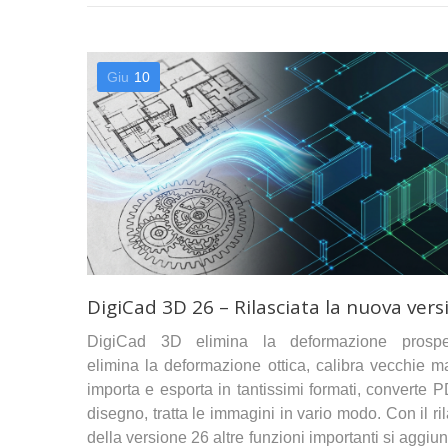
Giu
10
DigiCad 3D 26 – Rilasciata la nuova vers
DigiCad 3D elimina la deformazione prospet
elimina la deformazione ottica, calibra vecchie m
importa e esporta in tantissimi formati, converte 
disegno, tratta le immagini in vario modo. Con il ri
della versione 26 altre funzioni importanti si aggi