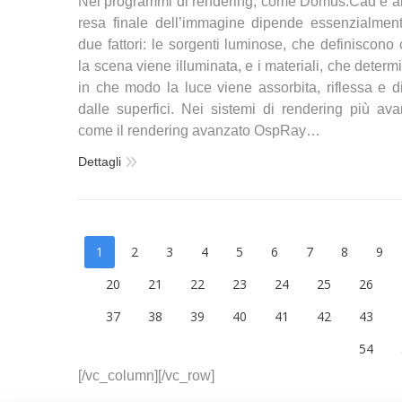
Nei programmi di rendering, come Domus.Cad e altr
resa finale dell’immagine dipende essenzialmen
due fattori: le sorgenti luminose, che definiscono
la scena viene illuminata, e i materiali, che deter
in che modo la luce viene assorbita, riflessa e di
dalle superfici. Nei sistemi di rendering più avan
come il rendering avanzato OspRay…
Dettagli
1
2
3
4
5
6
7
8
9
20
21
22
23
24
25
26
37
38
39
40
41
42
43
54
[/vc_column][/vc_row]