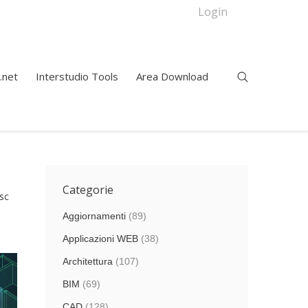
Login
.net
Interstudio Tools
Area Download
Categorie
sc
Aggiornamenti
(89)
Applicazioni WEB
(38)
Architettura
(107)
BIM
(69)
CAD
(128)