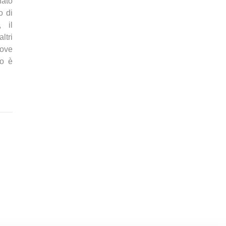
nato
o di
 il
ltri
uove
to è
9