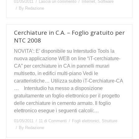
01/05/2011
Lascia un commento
Internet
,
Software
By
Redazione
Cerchiature in C.A. – Foglio gratuito per
NTC 2008
NOVITA’: E’ disponibile su Interstudio Tools la
nuova applicazione WEB on line “iT-cerchiature-
CA” per cerchiature in CA in pannelli murari
multisetto, in edifici multi-piano Vedi le
caratteristiche… Utilizza subito iT-Cerchiature-CA
… Interstudio ha messo a disposizione
gratuitamente un foglio elettronico per il progetto
delle cerchiature in cemento armato. Il foglio
elettronico esegue i seguenti calcoli:…
01/05/2011
11 di Commenti
Fogli elettronici
,
Strutture
By
Redazione