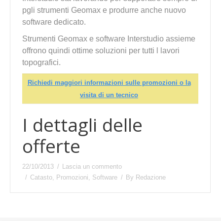
pgli strumenti Geomax e produrre anche nuovo
software dedicato.
Strumenti Geomax e software Interstudio assieme
offrono quindi ottime soluzioni per tutti l lavori
topografici.
Richiedi maggiori informazioni sulle promozioni o la
visita di un tecnico
I dettagli delle
offerte
22/10/2013
Lascia un commento
Catasto
,
Promozioni
,
Software
By
Redazione