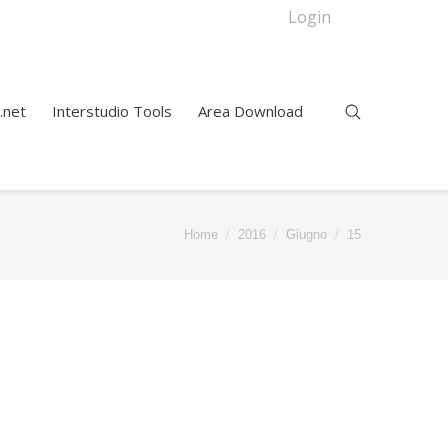
Login
.net
Interstudio Tools
Area Download
ere:
Home
2016
Giugno
15