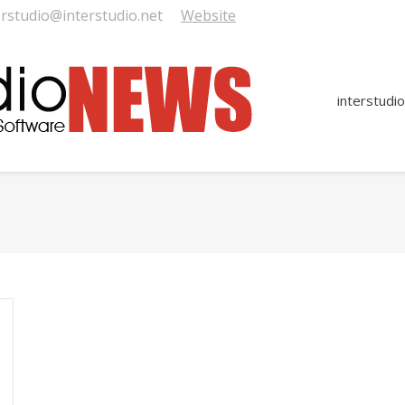
erstudio@interstudio.net
Website
interstudio
You are h