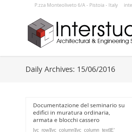
P.zza Monteoliveto 6/A - Pistoia - Italy
int
Daily Archives:
15/06/2016
Documentazione del seminario su
edifici in muratura ordinaria,
armata e blocchi cassero
[vc_row][vc_column][vc_column_text]
E’