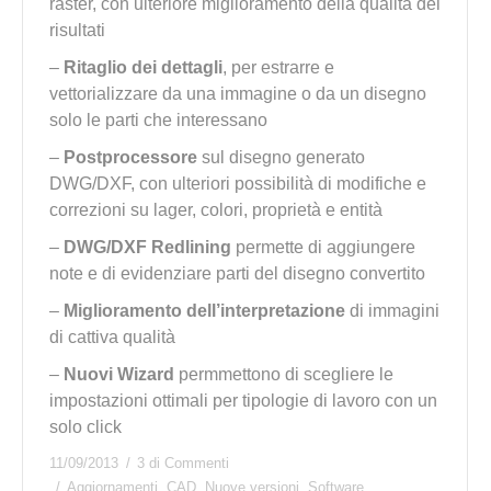
raster, con ulteriore miglioramento della qualità dei
risultati
–
Ritaglio dei dettagli
, per estrarre e
vettorializzare da una immagine o da un disegno
solo le parti che interessano
–
Postprocessore
sul disegno generato
DWG/DXF, con ulteriori possibilità di modifiche e
correzioni su lager, colori, proprietà e entità
–
DWG/DXF Redlining
permette di aggiungere
note e di evidenziare parti del disegno convertito
–
Miglioramento dell’interpretazione
di immagini
di cattiva qualità
–
Nuovi Wizard
permmettono di scegliere le
impostazioni ottimali per tipologie di lavoro con un
solo click
11/09/2013
3 di Commenti
Aggiornamenti
,
CAD
,
Nuove versioni
,
Software