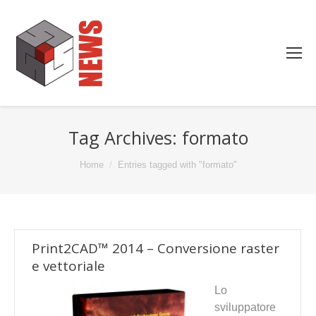
Tag Archives:
formato
You are here:
Home
Entries tagged with "formato"
Print2CAD™ 2014 – Conversione raster
e vettoriale
Lo
sviluppatore