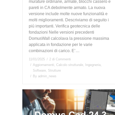
murature ordinarie, armate, blocchi cassero e
pareti in CA debolmente armato. La nuova
versione include molte nuove funzionalità e
molti miglioramenti. Descriviamo di seguito i
più importanti. Verifica geotecnica delle
fondazioni Nelle versioni precedenti
DomusWall calcolava la pressione massima
applicata in fondazione per le varie
combinazioni di carico. E’…
11/01/2025
2 di Commenti
Aggiornamenti
,
Calcolo strutturale
,
Ingegneria
,
Software
,
Strutture
By
admin_news