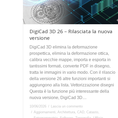
DigiCad 3D 26 – Rilasciata la nuova
versione
DigiCad 3D elimina la deformazione
prospettica, elimina la deformazione ottica,
calibra vecchie mappe, importa e esporta in
tantissimi formati, converte PDF in disegno,
tratta le immagini in vario modo. Con il rilascio
della versione 26 altre funzioni importanti si
aggiungono alla lista. Vettorizzazione disegni
Questa è la funzione più interessante della
nuova versione, DigiCad 3D…
10/06/2026
Lascia un commento
Aggiornamenti
,
Architettura
,
CAD
,
Catasto
,
Fotogrammetria
,
Software
,
Topografia
,
Ufficio