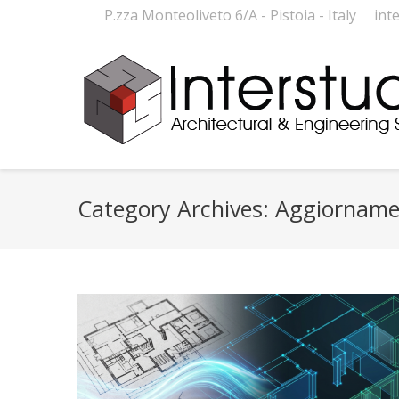
P.zza Monteoliveto 6/A - Pistoia - Italy
int
Category Archives:
Aggiorname