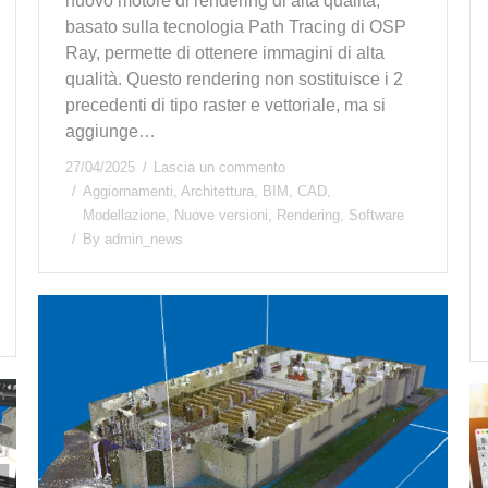
nuovo motore di rendering di alta qualità,
basato sulla tecnologia Path Tracing di OSP
Ray, permette di ottenere immagini di alta
qualità. Questo rendering non sostituisce i 2
precedenti di tipo raster e vettoriale, ma si
aggiunge…
27/04/2025
Lascia un commento
Aggiornamenti
,
Architettura
,
BIM
,
CAD
,
Modellazione
,
Nuove versioni
,
Rendering
,
Software
By
admin_news