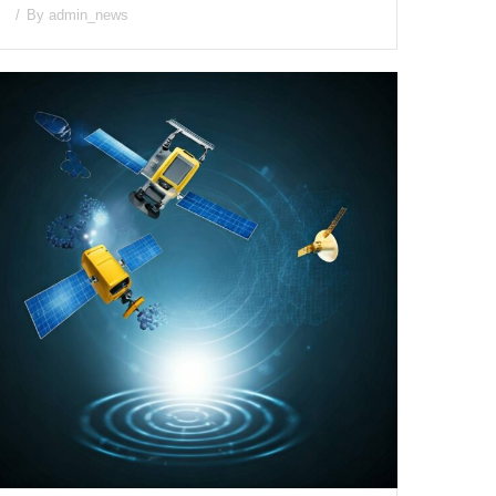
By
admin_news