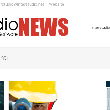
erstudio@interstudio.net
Website
interstudio
nti
You are here: