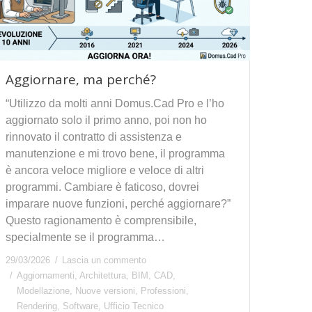
Aggiornare, ma perché?
“Utilizzo da molti anni Domus.Cad Pro e l’ho
aggiornato solo il primo anno, poi non ho
rinnovato il contratto di assistenza e
manutenzione e mi trovo bene, il programma
è ancora veloce migliore e veloce di altri
programmi. Cambiare è faticoso, dovrei
imparare nuove funzioni, perché aggiornare?”
Questo ragionamento è comprensibile,
specialmente se il programma…
29/03/2026
Lascia un commento
Aggiornamenti
,
Architettura
,
BIM
,
CAD
,
Modellazione
,
Nuove versioni
,
Professioni
,
Rendering
,
Software
,
Ufficio Tecnico