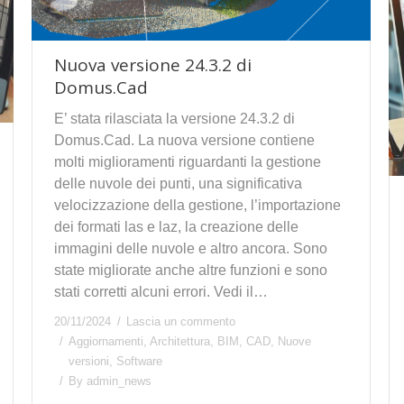
Nuova versione 24.3.2 di
Domus.Cad
E’ stata rilasciata la versione 24.3.2 di
Domus.Cad. La nuova versione contiene
molti miglioramenti riguardanti la gestione
delle nuvole dei punti, una significativa
velocizzazione della gestione, l’importazione
dei formati las e laz, la creazione delle
immagini delle nuvole e altro ancora. Sono
state migliorate anche altre funzioni e sono
stati corretti alcuni errori. Vedi il…
20/11/2024
Lascia un commento
Aggiornamenti
,
Architettura
,
BIM
,
CAD
,
Nuove
versioni
,
Software
By
admin_news