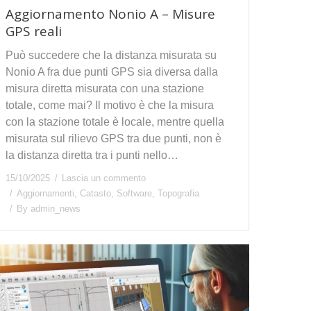
Aggiornamento Nonio A – Misure
GPS reali
Può succedere che la distanza misurata su
Nonio A fra due punti GPS sia diversa dalla
misura diretta misurata con una stazione
totale, come mai? Il motivo è che la misura
con la stazione totale è locale, mentre quella
misurata sul rilievo GPS tra due punti, non è
la distanza diretta tra i punti nello…
15/10/2025
Lascia un commento
Aggiornamenti
,
Catasto
,
Software
,
Topografia
By
admin_news