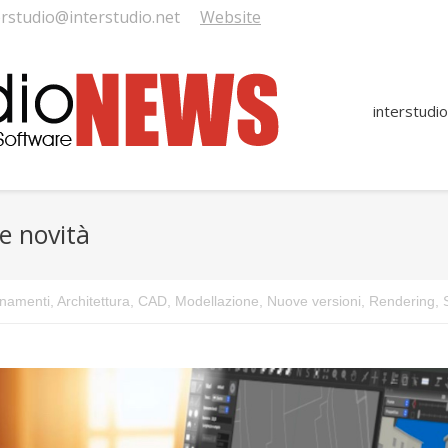
erstudio@interstudio.net
Website
interstudio
e novità
Y
rnamenti
,
Architettura
,
CAD
,
Modellazione
,
Nuove versioni
,
Rendering
,