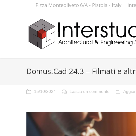
P.zza Monteoliveto 6/A - Pistoia - Italy
int
Domus.Cad 24.3 – Filmati e altr
15/10/2024
Lascia un commento
Aggio