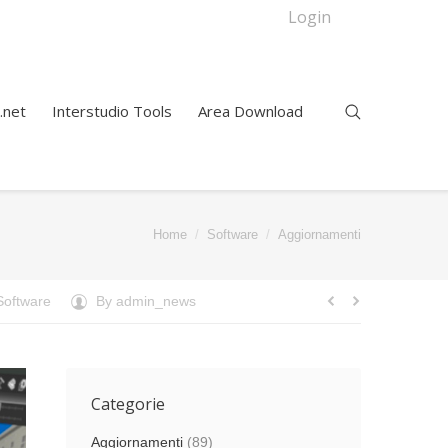
Login
.net
Interstudio Tools
Area Download
ou are here:
Home
Software
Aggiornamenti
Software
By
admin_news
Categorie
Aggiornamenti
(89)