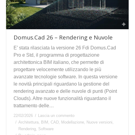
Domus.Cad 26 – Rendering e Nuvole
E’ stata rilasciata la versione 26 Fdi Domus.Cad
Pro e Std, il programma di progettazione
architettonica BIM italiano, che permette di
progettare velocemente utilizzando le più
avanzate tecnologie software. In questa versione
le novità principali riguardano la gestione del
rendering avanzato e delle nuvole di punti (Point
Clouds). Altre nuove funzionalità riguardano il
trattamento delle…
22/02/2026
Lascia un commento
Architettura
,
BIM
,
CAD
,
Modellazione
,
Nuove versioni
,
Rendering
,
Software