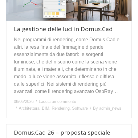
La gestione delle luci in Domus.Cad
Nei programmi di rendering, come Domus.Cad e
altri, la resa finale dell’immagine dipende
essenzialmente da due fattori: le sorgenti
luminose, che definiscono come la scena viene
illuminata, e i materiali, che determinano in che
modo la luce viene assorbita, riflessa e diffusa
dalle superfici. Nei sistemi di rendering più
avanzati, come il rendering avanzato OspRay…
08/05/2026
Lascia un commento
Architettura
,
BIM
,
Rendering
,
Software
By
admin_news
Domus.Cad 26 – proposta speciale