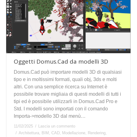
Oggetti Domus.Cad da modelli 3D
Domus.Cad può importare modelli 3D di qualsiasi
tipo e in moltissimi formati, quali obj, 3ds e molti
altri. Con una semplice ricerca su Internet è
possibile trovare migliaia di questi modelli di tutti i
tipi ed è possibile utilizzarli in Domus.Cad Pro e
Std. I modelli sono importati con il comando
Importa->modello 3D dal menù…
11/02/2025
Lascia un commento
Architettura
,
BIM
,
CAD
,
Modellazione
,
Rendering
,