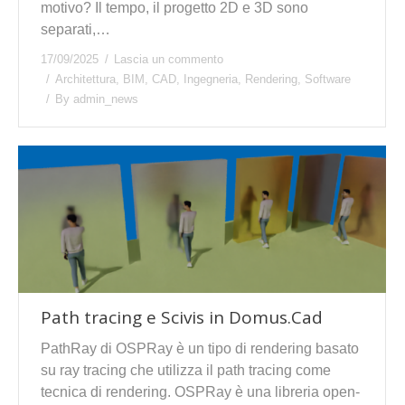
motivo? Il tempo, il progetto 2D e 3D sono
separati,…
17/09/2025
Lascia un commento
Architettura
,
BIM
,
CAD
,
Ingegneria
,
Rendering
,
Software
By
admin_news
Path tracing e Scivis in Domus.Cad
PathRay di OSPRay è un tipo di rendering basato
su ray tracing che utilizza il path tracing come
tecnica di rendering. OSPRay è una libreria open-