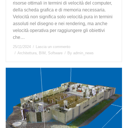
risorse ottimali in termini di velocità del computer,
della scheda grafica e di memoria necessaria.
Velocità non significa solo velocità pura in termini
assoluti nel disegno e nei rendering, ma anche
velocità operativa per raggiungere gli obiettivi
che…
25/11/2024
Lascia un commento
Architettura
,
BIM
,
Software
By
admin_news