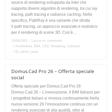
source di rendering sviluppata da Intel che
supporta diversi algoritmi di rendering, tra cui ray
tracing, path tracing e radiance caching. Nello
specifico, PathRay è una variante che sfrutta
il path tracing, un approccio avanzato e realistico
per il rendering di scene 3D. Cos’è…
15/06/2025
Lascia un commento
Architettura
,
BIM
,
CAD
,
Rendering
,
Software
By
admin_news
Domus.Cad Pro 26 – Offerta speciale
social
Offerta speciale per Domus.Cad Pro 26
Domus.Cad 26 – L’innovazione. Il BIM Italiano per
i progettisti Italiani si rinnova continuamente.Nella
nuova versione 26 l’innovazione continua con un
rendering avanzato di alta qualità, oltre al