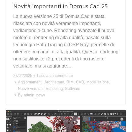
Novità importanti in Domus.Cad 25
La nuova versione 25 di Domus.Cad è stata
rilasciata con novità veramente importanti,
vediamone alcune. Rendering avanzato Il nuovo
motore di rendering di alta qualità, basato sulla
tecnologia Path Tracing di OSP Ray, permette di
ottenere immagini di alta qualità. Questo rendering
non sostituisce i 2 precedenti di tipo raster e
vettoriale, ma si aggiunge…
27/04/2025
Lascia un commento
Aggiornamenti
,
Architettura
,
BIM
,
CAD
,
Modellazione
,
Nuove versioni
,
Rendering
,
Software
By
admin_news