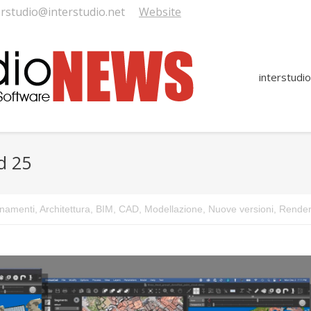
erstudio@interstudio.net
Website
interstudio
d 25
You 
rnamenti
,
Architettura
,
BIM
,
CAD
,
Modellazione
,
Nuove versioni
,
Render