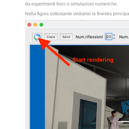
da esperimenti fisici o simulazioni numeriche.
Nella figura sottostante vediamo la finestra princip