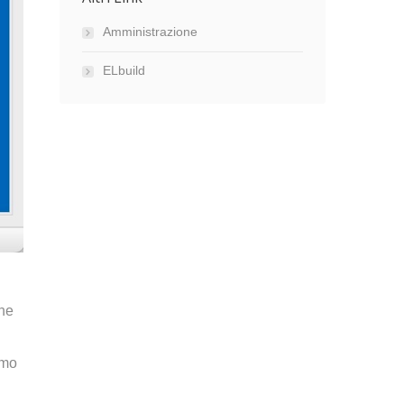
Amministrazione
ELbuild
che
amo