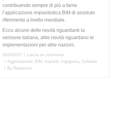
contribuendo sempre di più a farne
l’applicazione impiantistica BIM di assoluto
riferimento a livello mondiale.
Ecco alcune delle novità riguardanti la
versione italiana, altre novità riguardano le
implementazioni per altre nazioni.
26/03/2017
Lascia un commento
Aggiornamenti
,
BIM
,
Impianti
,
Ingegneria
,
Software
By
Redazione
Qual è il tuo livello BIM?