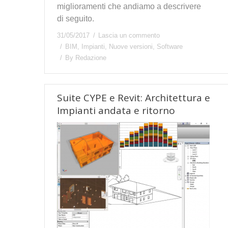
miglioramenti che andiamo a descrivere
di seguito.
31/05/2017
Lascia un commento
BIM
,
Impianti
,
Nuove versioni
,
Software
By
Redazione
Suite CYPE e Revit: Architettura e
Impianti andata e ritorno