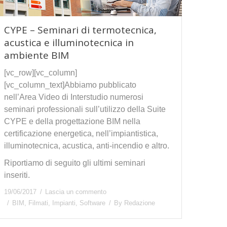
CYPE – Seminari di termotecnica,
acustica e illuminotecnica in
ambiente BIM
[vc_row][vc_column]
[vc_column_text]Abbiamo pubblicato
nell’Area Video di Interstudio numerosi
seminari professionali sull’utilizzo della Suite
CYPE e della progettazione BIM nella
certificazione energetica, nell’impiantistica,
illuminotecnica, acustica, anti-incendio e altro.
Riportiamo di seguito gli ultimi seminari
inseriti.
19/06/2017
Lascia un commento
BIM
,
Filmati
,
Impianti
,
Software
By
Redazione