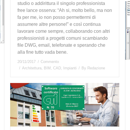
studio o addirittura il singolo professionista
free lance osserva: “Ah si, molto bello, ma non
fa per me, io non posso permettermi di
assumere altre persone!” e così continua
lavorare come sempre, collaborando con altri
professionisti a progetti comuni scambiando
file DWG, email, telefonate e sperando che
alla fine tutto vada bene.
20/11/2017
Commento
Architettura
,
BIM
,
CAD
,
Impianti
By
Redazione