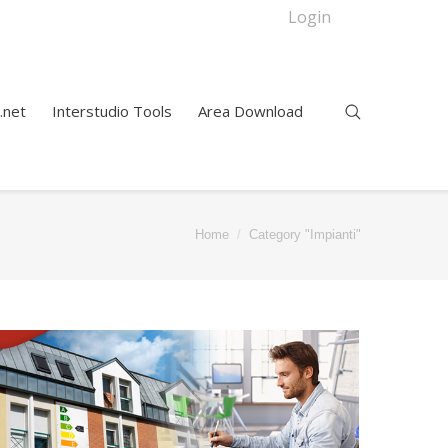
Login
.net
Interstudio Tools
Area Download
re here:
Home
Category "Impianti"