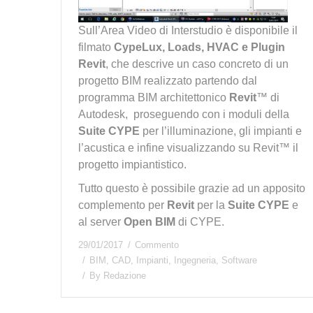
Sull’Area Video di Interstudio è disponibile il
filmato
CypeLux, Loads, HVAC e Plugin
Revit
, che descrive un caso concreto di un
progetto BIM realizzato partendo dal
programma BIM architettonico
Revit
™ di
Autodesk, proseguendo con i moduli della
Suite CYPE
per l’illuminazione, gli impianti e
l’acustica e infine visualizzando su Revit™ il
progetto impiantistico.
Tutto questo è possibile grazie ad un apposito
complemento per
Revit
per la
Suite CYPE
e
al server
Open BIM
di CYPE.
29/01/2017
Commento
BIM
,
CAD
,
Impianti
,
Ingegneria
,
Software
By
Redazione