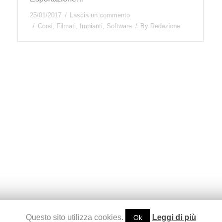
25/01/2017
Lascia un commento
Corsi
,
Filmati
,
Impianti
,
Software
By
Redazione
Questo sito utilizza cookies.
Leggi di più
Ok
studio S.r.l. - Piazza Monteoliveto 6/a - 51100 Pistoia - tel. 0573 99291 - fa