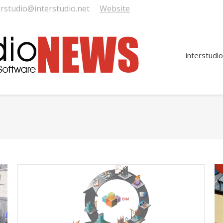
erstudio@interstudio.net
Website
interstudio
You a