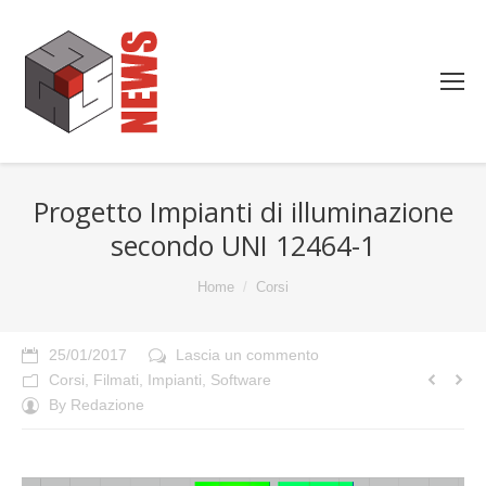
Progetto Impianti di illuminazione
secondo UNI 12464-1
You are here:
Home
Corsi
25/01/2017
Lascia un commento
Corsi
,
Filmati
,
Impianti
,
Software
By
Redazione