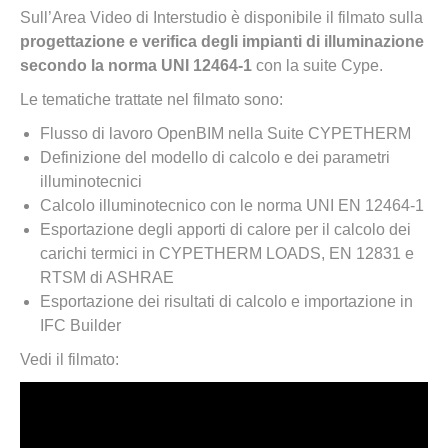
Sull’Area Video di Interstudio è disponibile il filmato sulla
progettazione e verifica degli impianti di illuminazione
secondo la norma UNI 12464-1
con la suite Cype.
Le tematiche trattate nel filmato sono:
Flusso di lavoro OpenBIM nella Suite CYPETHERM
Definizione del modello di calcolo e dei parametri
illuminotecnici
Calcolo illuminotecnico con le norma UNI EN 12464-1
Esportazione degli apporti di calore per il calcolo dei
carichi termici in CYPETHERM LOADS, EN 12831 e
RTSM di ASHRAE
Esportazione dei risultati di calcolo e importazione in
IFC Builder
Vedi il filmato: