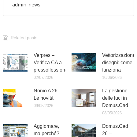
admin_news
Related posts
Verpres –
Vettorizzazione
Verifica CA a
disegni: come
pressoflessione
funziona
02/07/2026
10/06/2026
Nonio A 26 –
La gestione
Le novità
delle luci in
Domus.Cad
09/05/2026
08/05/2026
Aggiornare,
Domus.Cad
ma perché?
26 –