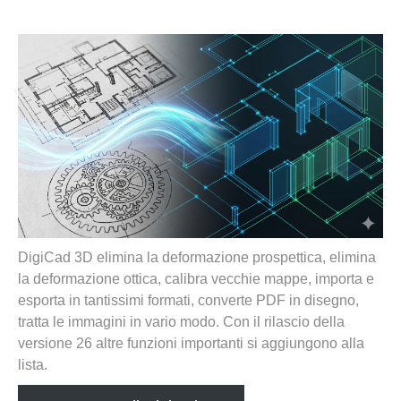
DigiCad 3D elimina la deformazione prospettica, elimina
la deformazione ottica, calibra vecchie mappe, importa e
esporta in tantissimi formati, converte PDF in disegno,
tratta le immagini in vario modo. Con il rilascio della
versione 26 altre funzioni importanti si aggiungono alla
lista.