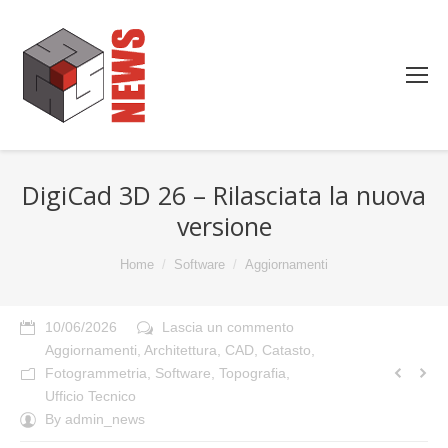
DigiCad 3D 26 – Rilasciata la nuova
versione
You are here:
Home
Software
Aggiornamenti
10/06/2026
Lascia un commento
Aggiornamenti
,
Architettura
,
CAD
,
Catasto
,
Fotogrammetria
,
Software
,
Topografia
,
Ufficio Tecnico
By
admin_news