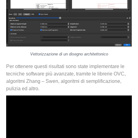
Vettorizzazione di un disegno architettonico
Per ottenere questi risultati sono state implementare le
tecniche software più avanzate, tramite le librerie OVC,
algoritmi Zhang – Swen, algoritmi di semplificazione,
pulizia ed altro.