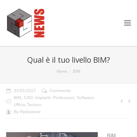
Qual è il tuo livello BIM?
You are here:
Home
BIM
22/01/2017
Commento
BIM
,
CAD
,
Impianti
,
Professioni
,
Software
,
Ufficio Tecnico
By
Redazione
BIM