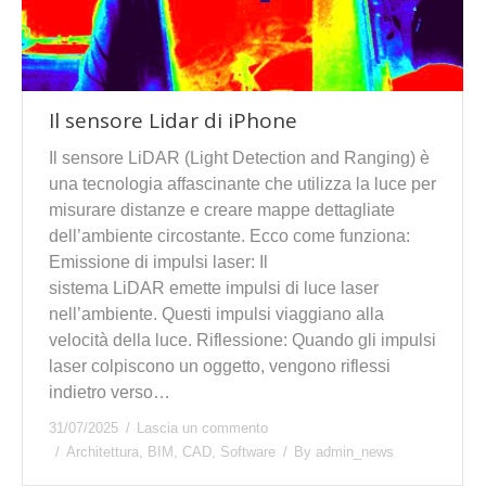
Il sensore Lidar di iPhone
Il sensore LiDAR (Light Detection and Ranging) è
una tecnologia affascinante che utilizza la luce per
misurare distanze e creare mappe dettagliate
dell’ambiente circostante. Ecco come funziona:
Emissione di impulsi laser: Il
sistema LiDAR emette impulsi di luce laser
nell’ambiente. Questi impulsi viaggiano alla
velocità della luce. Riflessione: Quando gli impulsi
laser colpiscono un oggetto, vengono riflessi
indietro verso…
31/07/2025
Lascia un commento
Architettura
,
BIM
,
CAD
,
Software
By
admin_news