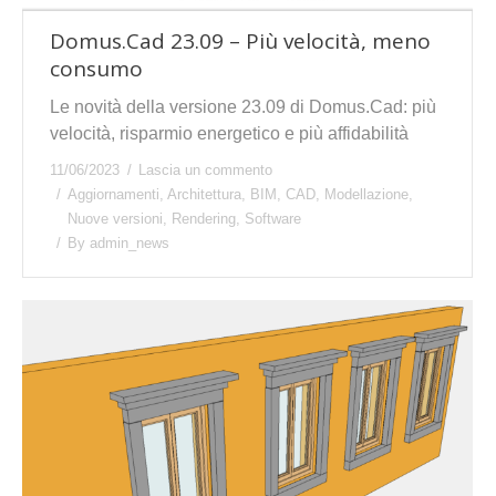
Domus.Cad 23.09 – Più velocità, meno
consumo
Le novità della versione 23.09 di Domus.Cad: più
velocità, risparmio energetico e più affidabilità
11/06/2023
Lascia un commento
Aggiornamenti
,
Architettura
,
BIM
,
CAD
,
Modellazione
,
Nuove versioni
,
Rendering
,
Software
By
admin_news