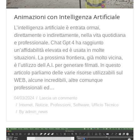
Animazioni con Intelligenza Artificiale
L’intelligenza artificiale è entrata ormai,
direttamente o indirettamente, nella vita quotidiana
e professionale. Chat Gpt 4 ha raggiunto
un’affidabilità elevata ed è usata in molte
situazioni. La prossima frontiera, già molto vicina,
è l’utilizzo dell A.I. per generare filmati. In questo
articolo parliamo delle varie risorse utilizzabili sul
WEB, alcune incredibili, altre comunque
professionali ed…
04/03/2024
Lascia un commento
Internet
,
Notizie
,
Professioni
,
Software
,
Ufficio Tecnico
By
admin_news