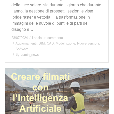
della luce solare, sia durante il giorno che durante
l’anno, la gestione di prospetti, sezioni e viste
ibride raster e vettoriali, la trasformazione in
immagini delle nuvole di punti e di parti del
disegno e…
28/07/2024
Lascia un commento
Aggiornamenti
,
BIM
,
CAD
,
Modellazione
,
Nuove versioni
,
Software
By
admin_news