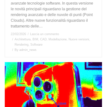
avanzate tecnologie software. In questa versione
le novità principali riguardano la gestione del
rendering avanzato e delle nuvole di punti (Point
Clouds). Altre nuove funzionalità riguardano il
trattamento delle…
22/02/2026
Lascia un commento
Architettura
,
BIM
,
CAD
,
Modellazione
,
Nuove versioni
,
Rendering
,
Software
By
admin_news