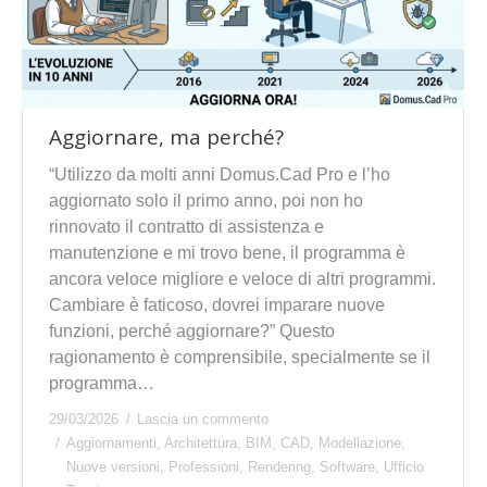
Aggiornare, ma perché?
“Utilizzo da molti anni Domus.Cad Pro e l’ho
aggiornato solo il primo anno, poi non ho
rinnovato il contratto di assistenza e
manutenzione e mi trovo bene, il programma è
ancora veloce migliore e veloce di altri programmi.
Cambiare è faticoso, dovrei imparare nuove
funzioni, perché aggiornare?” Questo
ragionamento è comprensibile, specialmente se il
programma…
29/03/2026
Lascia un commento
Aggiornamenti
,
Architettura
,
BIM
,
CAD
,
Modellazione
,
Nuove versioni
,
Professioni
,
Rendering
,
Software
,
Ufficio