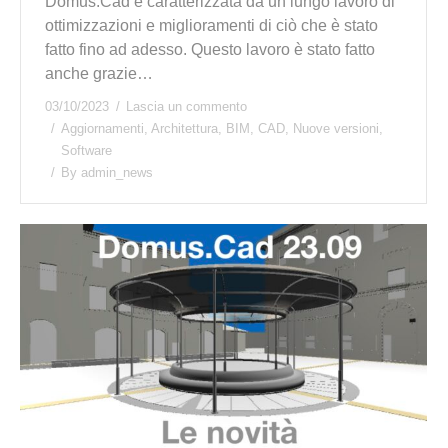
Domus.Cad è caratterizzata da un lungo lavoro di
ottimizzazioni e miglioramenti di ciò che è stato
fatto fino ad adesso. Questo lavoro è stato fatto
anche grazie…
03/10/2023
Lascia un commento
Aggiornamenti
,
Architettura
,
BIM
,
CAD
,
Nuove versioni
,
Software
By
admin_news