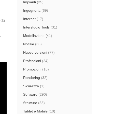
Impianti
(35)
Ingegneria
(69)
Internet
(17)
o da
Interstudio Tools
(31)
a
Modellazione
(41)
Notizie
(36)
Nuove versioni
(77)
Professioni
(24)
Promozioni
(18)
Rendering
(32)
Sicurezza
(1)
Software
(290)
Strutture
(58)
Tablet e Mobile
(10)