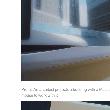
Promt: An architect projects a building with a Mac 
mouse to work with it