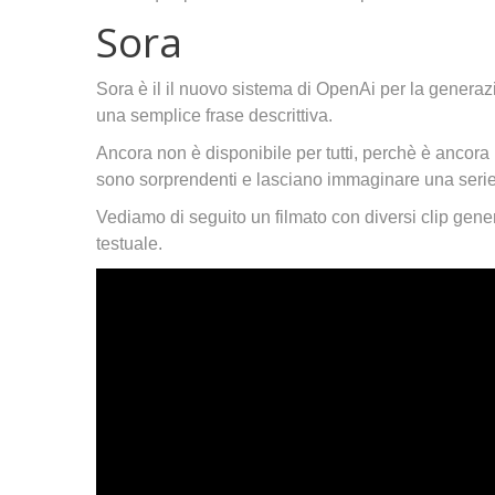
Sora
Sora è il il nuovo sistema di OpenAi per la generazion
una semplice frase descrittiva.
Ancora non è disponibile per tutti, perchè è ancora 
sono sorprendenti e lasciano immaginare una serie d
Vediamo di seguito un filmato con diversi clip gener
testuale.