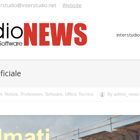
erstudio@interstudio.net
Website
interstudio
ficiale
et
,
Notizie
,
Professioni
,
Software
,
Ufficio Tecnico
By
admin_news