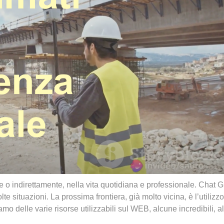
nte o indirettamente, nella vita quotidiana e professionale. Chat G
te situazioni. La prossima frontiera, già molto vicina, è l’utilizzo
iamo delle varie risorse utilizzabili sul WEB, alcune incredibili, al