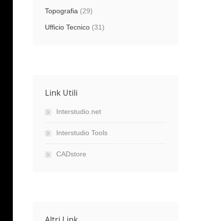
Topografia
(29)
Ufficio Tecnico
(31)
Link Utili
Interstudio.net
Interstudio Tools
CADstore
Altri Link