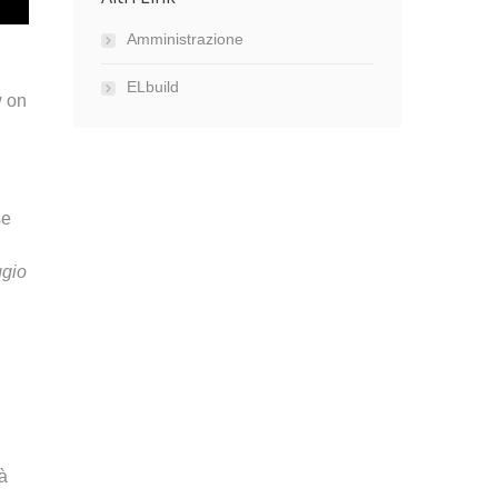
Amministrazione
ELbuild
w on
se
ggio
à