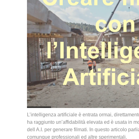
L’intelligenza artificiale è entrata ormai, direttame
ha raggiunto un’affidabilità elevata ed è usata in mol
dell A.I. per generare filmati. In questo articolo parl
comunque professionali ed altre sperimentali.