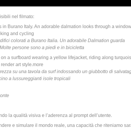
sibili nel filmato:
gs in Burano Italy. An adorable dalmation looks through a windo
lking and cycling
difici colorati a Burano Italia. Un adorabile Dalmation guarda
. Molte persone sono a piedi e in bicicletta
on a surfboard wearing a yellow lifejacket, riding along turquoi
l render art style.more
urezza su una tavola da surf indossando un giubbotto di salvata
ino a lussureggianti isole tropicali
eonte
o la qualità visiva e l’aderenza al prompt dell’utente.
ndere e simulare il mondo reale, una capacità che riteniamo sar