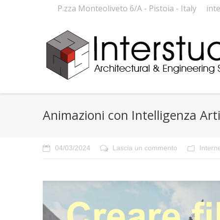
P.zza Monteoliveto 6/A - Pistoia - Italy
int
Animazioni con Intelligenza Arti
04/03/2024
Lascia un commento
Intern