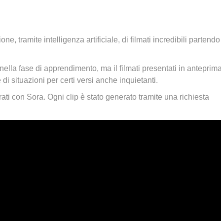
e, tramite intelligenza artificiale, di filmati incredibili partend
nella fase di apprendimento, ma il filmati presentati in anteprim
i situazioni per certi versi anche inquietanti.
ati con Sora. Ogni clip è stato generato tramite una richiesta