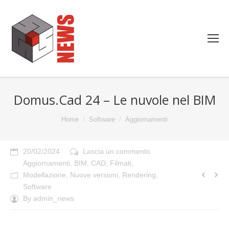
Domus.Cad 24 – Le nuvole nel BIM
You are here:
Home
Software
Aggiornamenti
20/02/2024
Lascia un commento
Aggiornamenti
,
BIM
,
CAD
,
Filmati
,
Modellazione
,
Nuove versioni
,
Rendering
,
Software
By
admin_news