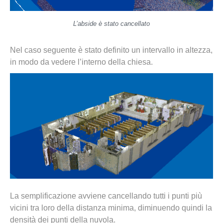
L’abside è stato cancellato
Nel caso seguente è stato definito un intervallo in altezza,
in modo da vedere l’interno della chiesa.
La semplificazione avviene cancellando tutti i punti più
vicini tra loro della distanza minima, diminuendo quindi la
densità dei punti della nuvola.