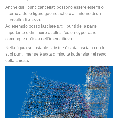
Anche qui i punti cancellati possono essere esterni o
interno a delle figure geometriche o all’interno di un
intervallo di altezze.
Ad esempio posso lasciare tutti i punti della parte
importante e diminuire quelli all’esterno, per dare
comunque un’idea dell’intero rilievo.
Nella figura sottostante l’abside è stata lasciata con tutti i
suoi punti, mentre è stata diminuita la densità nel resto
della chiesa.