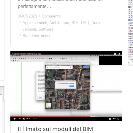
perfettamente…
06/07/2023
Commento
Aggiornamenti
,
Architettura
,
BIM
,
CAD
,
Nuove
versioni
,
Software
By
admin_news
Il filmato sui moduli del BIM