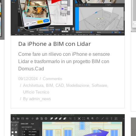
Da iPhone a BIM con Lidar
Come fare un rilievo con iPhone e sensore
Lidar e trasformarlo in un progetto BIM con
Domus.Cad
09/12/2024
Commento
Architettura
,
BIM
,
CAD
,
Modellazione
,
Software
,
Ufficio Tecnico
By
admin_news