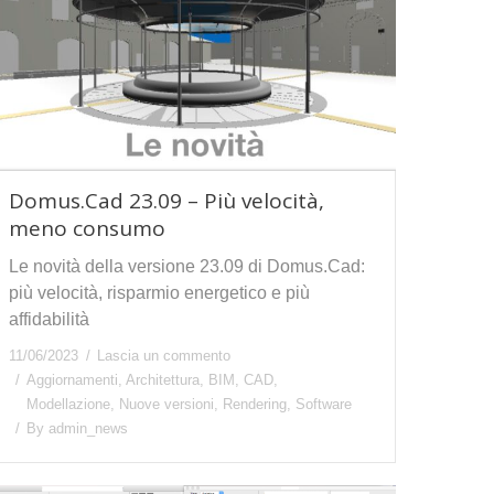
Domus.Cad 23.09 – Più velocità,
meno consumo
Le novità della versione 23.09 di Domus.Cad:
più velocità, risparmio energetico e più
affidabilità
11/06/2023
Lascia un commento
Aggiornamenti
,
Architettura
,
BIM
,
CAD
,
Modellazione
,
Nuove versioni
,
Rendering
,
Software
By
admin_news