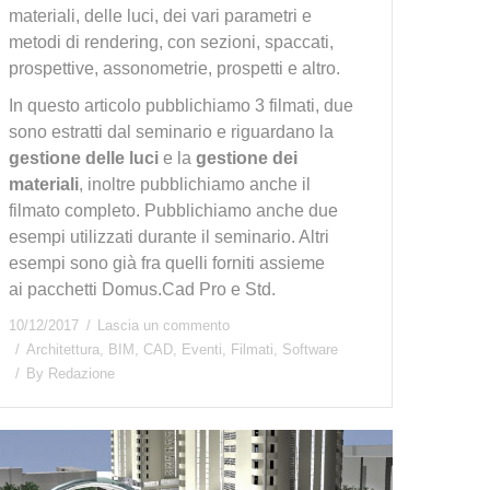
materiali, delle luci, dei vari parametri e
metodi di rendering, con sezioni, spaccati,
prospettive, assonometrie, prospetti e altro.
In questo articolo pubblichiamo 3 filmati, due
sono estratti dal seminario e riguardano la
gestione delle luci
e la
gestione dei
materiali
, inoltre pubblichiamo anche il
filmato completo. Pubblichiamo anche due
esempi utilizzati durante il seminario. Altri
esempi sono già fra quelli forniti assieme
ai pacchetti Domus.Cad Pro e Std.
10/12/2017
Lascia un commento
Architettura
,
BIM
,
CAD
,
Eventi
,
Filmati
,
Software
By
Redazione