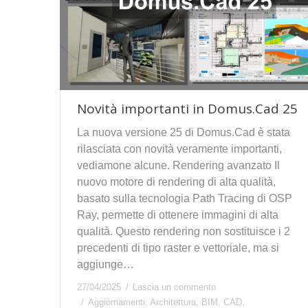
Novità importanti in Domus.Cad 25
La nuova versione 25 di Domus.Cad è stata
rilasciata con novità veramente importanti,
vediamone alcune. Rendering avanzato Il
nuovo motore di rendering di alta qualità,
basato sulla tecnologia Path Tracing di OSP
Ray, permette di ottenere immagini di alta
qualità. Questo rendering non sostituisce i 2
precedenti di tipo raster e vettoriale, ma si
aggiunge…
27/04/2025
Lascia un commento
Aggiornamenti
,
Architettura
,
BIM
,
CAD
,