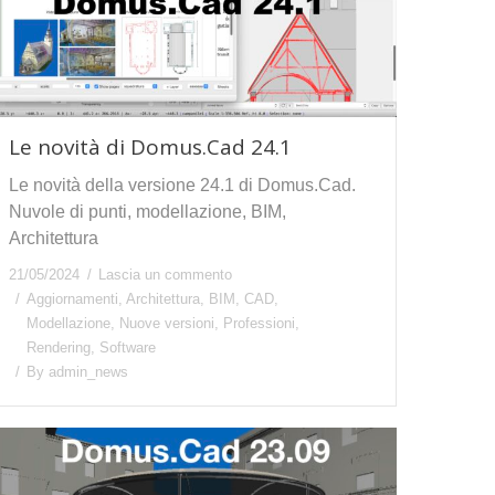
Le novità di Domus.Cad 24.1
Le novità della versione 24.1 di Domus.Cad.
Nuvole di punti, modellazione, BIM,
Architettura
21/05/2024
Lascia un commento
Aggiornamenti
,
Architettura
,
BIM
,
CAD
,
Modellazione
,
Nuove versioni
,
Professioni
,
Rendering
,
Software
By
admin_news