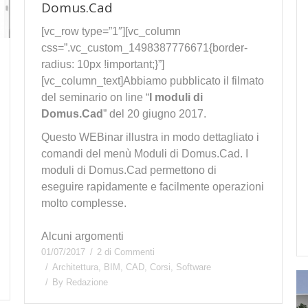
Domus.Cad
[vc_row type=”1″][vc_column
css=”.vc_custom_1498387776671{border-
radius: 10px !important;}”]
[vc_column_text]Abbiamo pubblicato il filmato
del seminario on line “
I moduli di
Domus.Cad
” del 20 giugno 2017.
Questo WEBinar illustra in modo dettagliato i
comandi del menù Moduli di Domus.Cad. I
moduli di Domus.Cad permettono di
eseguire rapidamente e facilmente operazioni
molto complesse.
Alcuni argomenti
01/07/2017
2 di Commenti
Architettura
,
BIM
,
CAD
,
Corsi
,
Software
By
Redazione