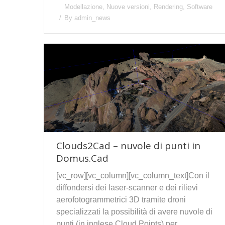
Modellazione
,
Nuove versioni
,
Rendering
,
Software
By
admin_news
Clouds2Cad – nuvole di punti in
Domus.Cad
[vc_row][vc_column][vc_column_text]Con il
diffondersi dei laser-scanner e dei rilievi
aerofotogrammetrici 3D tramite droni
specializzati la possibilità di avere nuvole di
punti (in inglese Cloud Points) per