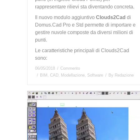
rappresentare rilievi sta diventando concreta.
Il nuovo modulo aggiuntivo
Clouds2Cad
di
Domus.Cad Pro e Std permette di importare e
gestire nuvole composte da diversi milioni di
punti.
Le caratteristiche principali di Clouds2Cad
sono:
06/05/2018
Commento
BIM
,
CAD
,
Modellazione
,
Software
By
Redazione