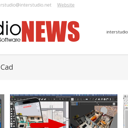
erstudio@interstudio.net
Website
interstudio
.Cad
You are here: