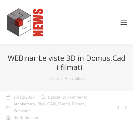
WEBinar Le viste 3D in Domus.Cad
– i filmati
You are here:
Home
Architettura
10/12/2017
Lascia un commento
Architettura
,
BIM
,
CAD
,
Eventi
,
Filmati
,
Software
By
Redazione