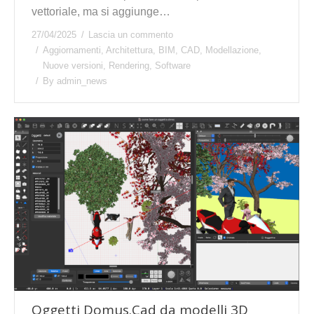
vettoriale, ma si aggiunge…
27/04/2025
Lascia un commento
Aggiornamenti
,
Architettura
,
BIM
,
CAD
,
Modellazione
,
Nuove versioni
,
Rendering
,
Software
By
admin_news
Oggetti Domus.Cad da modelli 3D