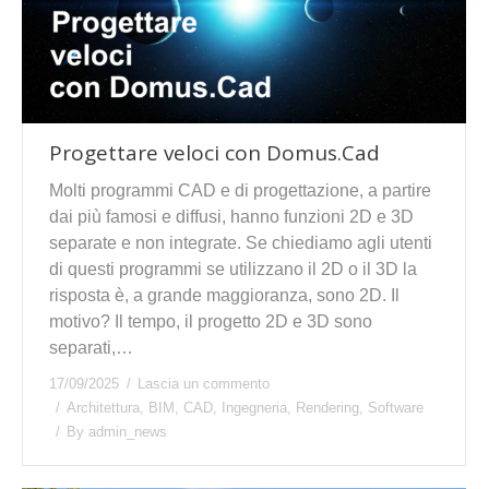
Progettare veloci con Domus.Cad
Molti programmi CAD e di progettazione, a partire
dai più famosi e diffusi, hanno funzioni 2D e 3D
separate e non integrate. Se chiediamo agli utenti
di questi programmi se utilizzano il 2D o il 3D la
risposta è, a grande maggioranza, sono 2D. Il
motivo? Il tempo, il progetto 2D e 3D sono
separati,…
17/09/2025
Lascia un commento
Architettura
,
BIM
,
CAD
,
Ingegneria
,
Rendering
,
Software
By
admin_news