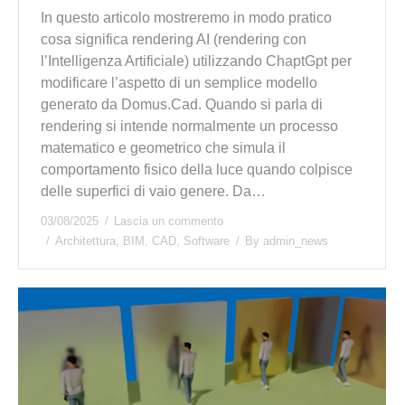
In questo articolo mostreremo in modo pratico
cosa significa rendering AI (rendering con
l’Intelligenza Artificiale) utilizzando ChaptGpt per
modificare l’aspetto di un semplice modello
generato da Domus.Cad. Quando si parla di
rendering si intende normalmente un processo
matematico e geometrico che simula il
comportamento fisico della luce quando colpisce
delle superfici di vaio genere. Da…
03/08/2025
Lascia un commento
Architettura
,
BIM
,
CAD
,
Software
By
admin_news