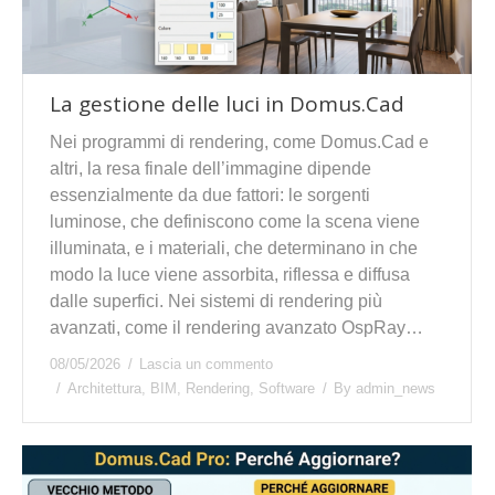
La gestione delle luci in Domus.Cad
Nei programmi di rendering, come Domus.Cad e
altri, la resa finale dell’immagine dipende
essenzialmente da due fattori: le sorgenti
luminose, che definiscono come la scena viene
illuminata, e i materiali, che determinano in che
modo la luce viene assorbita, riflessa e diffusa
dalle superfici. Nei sistemi di rendering più
avanzati, come il rendering avanzato OspRay…
08/05/2026
Lascia un commento
Architettura
,
BIM
,
Rendering
,
Software
By
admin_news