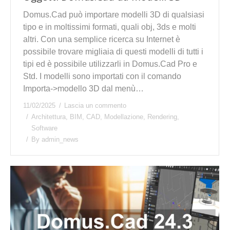
Domus.Cad può importare modelli 3D di qualsiasi
tipo e in moltissimi formati, quali obj, 3ds e molti
altri. Con una semplice ricerca su Internet è
possibile trovare migliaia di questi modelli di tutti i
tipi ed è possibile utilizzarli in Domus.Cad Pro e
Std. I modelli sono importati con il comando
Importa->modello 3D dal menù…
11/02/2025
Lascia un commento
Architettura
,
BIM
,
CAD
,
Modellazione
,
Rendering
,
Software
By
admin_news