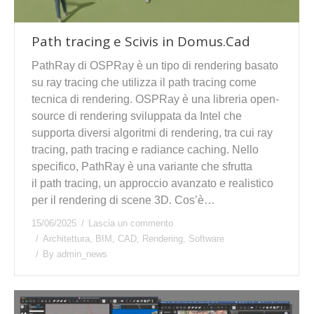
Path tracing e Scivis in Domus.Cad
PathRay di OSPRay è un tipo di rendering basato
su ray tracing che utilizza il path tracing come
tecnica di rendering. OSPRay è una libreria open-
source di rendering sviluppata da Intel che
supporta diversi algoritmi di rendering, tra cui ray
tracing, path tracing e radiance caching. Nello
specifico, PathRay è una variante che sfrutta
il path tracing, un approccio avanzato e realistico
per il rendering di scene 3D. Cos’è…
15/06/2025
Lascia un commento
Architettura
,
BIM
,
CAD
,
Rendering
,
Software
By
admin_news