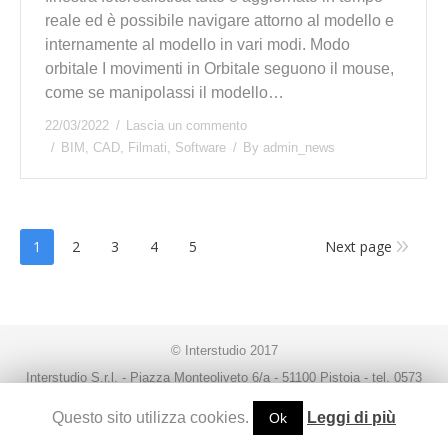
reale ed è possibile navigare attorno al modello e
internamente al modello in vari modi. Modo
orbitale I movimenti in Orbitale seguono il mouse,
come se manipolassi il modello…
22/03/2022
Lascia un commento
BIM
,
CAD
,
Filmati
,
Software
By
admin_news
1
2
3
4
5
Next page
© Interstudio 2017
Interstudio S.r.l. - Piazza Monteoliveto 6/a - 51100 Pistoia - tel. 0573
99291 - fax. 0573 992930 - P.IVA 00470080474 -
Questo sito utilizza cookies.
Leggi di più
Ok
interstudio@interstudio.net