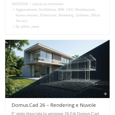
29/03/2026
Lascia un commento
Aggiornamenti
,
Architettura
,
BIM
,
CAD
,
Modellazione
,
Nuove versioni
,
Professioni
,
Rendering
,
Software
,
Ufficio
Tecnico
By
admin_news
Domus.Cad 26 – Rendering e Nuvole
E’ stata rilasciata la versione 26 Fdi Domus.Cad