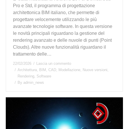
Pro e Std, il programma di progettazione
architettonica BIM italiano, che permette di
progettare velocemente utilizzando le più
avanzate tecnologie software. In questa versione
le novità principali riguardano la gestione del
rendering avanzato e delle nuvole di punti (Point
Clouds). Altre nuove funzionalità riguardano il
trattamento delle…
22/02/2026
Lascia un commento
Architettura
,
BIM
,
CAD
,
Modellazione
,
Nuove versioni
,
Rendering
,
Software
By
admin_news