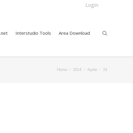
Login
.net
Interstudio Tools
Area Download
 here:
Home
2014
Aprile
24