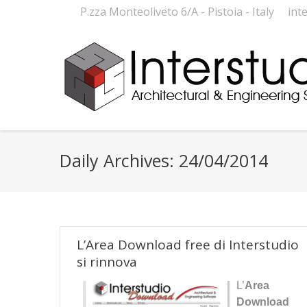
P.zza Monteoliveto 6/A - Pistoia - Italy
int
Daily Archives:
24/04/2014
L’Area Download free di Interstudio
si rinnova
L’
Area
Download