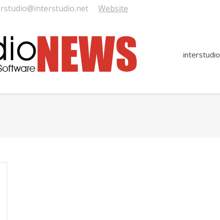
erstudio@interstudio.net
Website
interstudio
You are