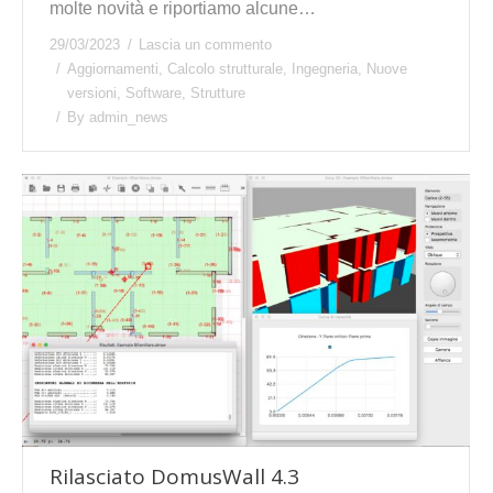
molte novità e riportiamo alcune…
29/03/2023
Lascia un commento
Aggiornamenti
,
Calcolo strutturale
,
Ingegneria
,
Nuove
versioni
,
Software
,
Strutture
By
admin_news
Rilasciato DomusWall 4.3