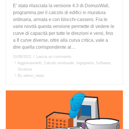
E’ stata rilasciata la versione 4.3 di DomusWall,
programma per il calcolo di edifici in muratura
ordinaria, armata e con blocchi-cassero. Fra le
varie novità questa versione permette di vedere le
curve di capacità per tutte le direzioni e versi, fino
a 8 curve diverse, oltre alla curva critica, vale a
dire quella corrispondente al…
31/08/2021
Lascia un commento
Aggiornamenti
,
Calcolo strutturale
,
Ingegneria
,
Software
,
Strutture
By
admin_news