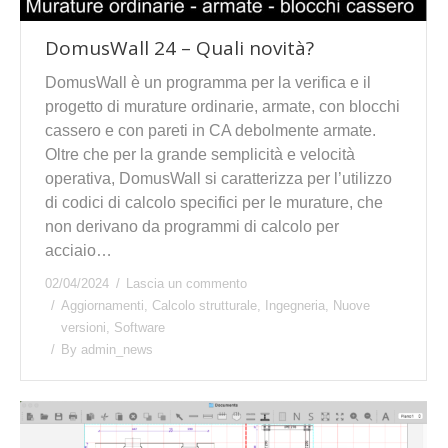
DomusWall 24 – Quali novità?
DomusWall è un programma per la verifica e il
progetto di murature ordinarie, armate, con blocchi
cassero e con pareti in CA debolmente armate.
Oltre che per la grande semplicità e velocità
operativa, DomusWall si caratterizza per l’utilizzo
di codici di calcolo specifici per le murature, che
non derivano da programmi di calcolo per
acciaio…
02/04/2024
Lascia un commento
Aggiornamenti
,
Calcolo strutturale
,
Ingegneria
,
Nuove
versioni
,
Software
By
admin_news