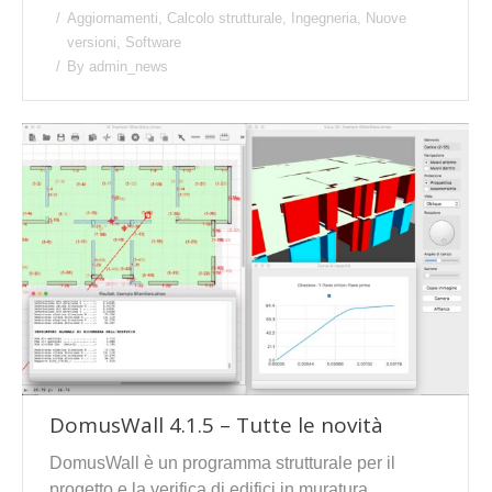
Aggiornamenti
,
Calcolo strutturale
,
Ingegneria
,
Nuove
versioni
,
Software
By
admin_news
DomusWall 4.1.5 – Tutte le novità
DomusWall è un programma strutturale per il
progetto e la verifica di edifici in muratura