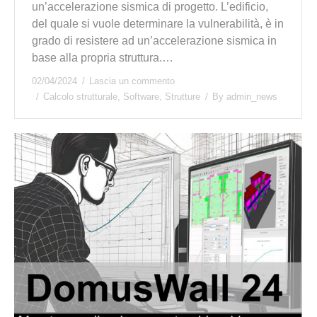
un’accelerazione sismica di progetto. L’edificio,
del quale si vuole determinare la vulnerabilità, è in
grado di resistere ad un’accelerazione sismica in
base alla propria struttura.…
02/04/2024
Lascia un commento
Calcolo strutturale
,
Software
,
Strutture
By
admin_news