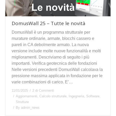
DomusWall 25 – Tutte le novità
DomusWall è un programma strutturale per
murature ordinarie, armate, blocchi cassero e
pareti in CA debolmente armato. La nuova
versione include molte nuove funzionalità e molti
miglioramenti. Descriviamo di seguito i più
importanti. Verifica geotecnica delle fondazioni
Nelle versioni precedenti DomusWall calcolava la
pressione massima applicata in fondazione per le
varie combinazioni di carico. E’…
11/01/2025
2 di Commenti
Aggiornamenti
,
Calcolo strutturale
,
Ingegneria
,
Software
,
Strutture
By
admin_news