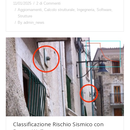
11/01/2025
2 di Commenti
Aggiornamenti
,
Calcolo strutturale
,
Ingegneria
,
Software
,
Strutture
By
admin_news
Classificazione Rischio Sismico con