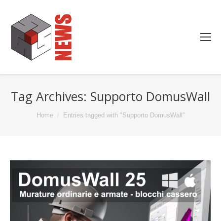
Tag Archives:
Supporto DomusWall
You are here:
Home
Entries tagged with "Supporto DomusWall"