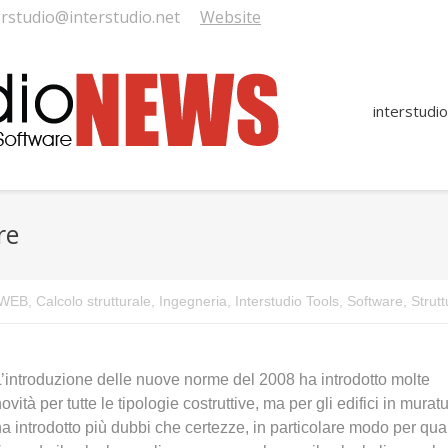
erstudio@interstudio.net
Website
interstudio
re
i WEB
,
Calcolo strutturale
,
Ingegneria
,
Interstudio Tools
,
Software
,
Strutt
L’introduzione delle nuove norme del 2008 ha introdotto molte
ovità per tutte le tipologie costruttive, ma per gli edifici in murat
a introdotto più dubbi che certezze, in particolare modo per qua