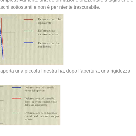
chi sottostanti e non è per niente trascurabile.
aperta una piccola finestra ha, dopo l’apertura, una rigidezza