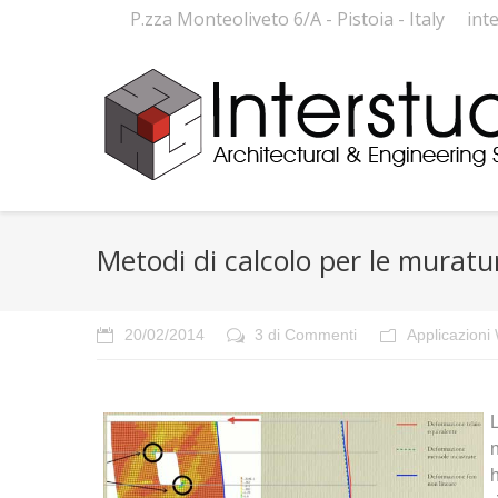
P.zza Monteoliveto 6/A - Pistoia - Italy
int
Metodi di calcolo per le muratu
20/02/2014
3 di Commenti
Applicazion
n
h