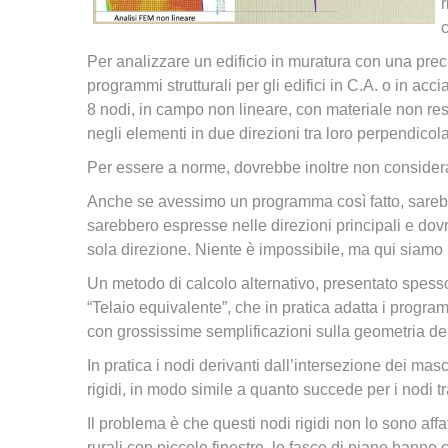
r
Per analizzare un edificio in muratura con una prec
programmi strutturali per gli edifici in C.A. o in acc
8 nodi, in campo non lineare, con materiale non resi
negli elementi in due direzioni tra loro perpendicola
Per essere a norme, dovrebbe inoltre non considerar
Anche se avessimo un programma così fatto, sarebbe d
sarebbero espresse nelle direzioni principali e dovr
sola direzione. Niente è impossibile, ma qui siamo m
Un metodo di calcolo alternativo, presentato spesso 
“Telaio equivalente”, che in pratica adatta i program
con grossissime semplificazioni sulla geometria dei
In pratica i nodi derivanti dall’intersezione dei mas
rigidi, in modo simile a quanto succede per i nodi tra
Il problema è che questi nodi rigidi non lo sono affa
rurali con piccole finestre, le fasce di piano han