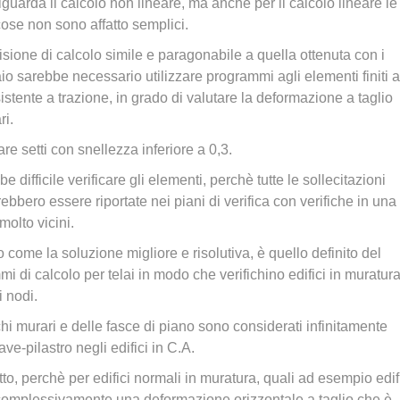
iguarda il calcolo non lineare, ma anche per il calcolo lineare le
cose non sono affatto semplici.
isione di calcolo simile e paragonabile a quella ottenuta con i
iaio sarebbe necessario utilizzare programmi agli elementi finiti a
stente a trazione, in grado di valutare la deformazione a taglio
ri.
e setti con snellezza inferiore a 0,3.
ifficile verificare gli elementi, perchè tutte le sollecitazioni
ebbero essere riportate nei piani di verifica con verifiche in una
olto vicini.
come la soluzione migliore e risolutiva, è quello definito del
mi di calcolo per telai in modo che verifichino edifici in muratura
 nodi.
chi murari e delle fasce di piano sono considerati infinitamente
ve-pilastro negli edifici in C.A.
tto, perchè per edifici normali in muratura, quali ad esempio edif
no complessivamente una deformazione orizzontale a taglio che è