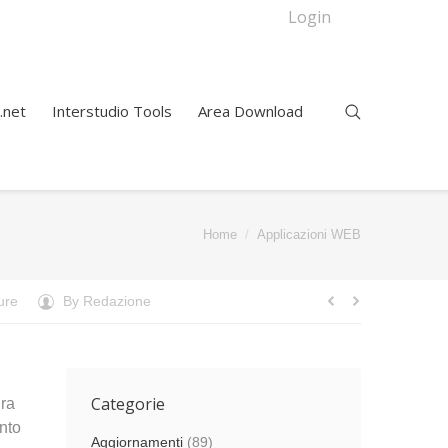
Login
.net
Interstudio Tools
Area Download
You are here:
Home
Applicazioni WEB
ure
By
Redazione
Categorie
ura
nto
Aggiornamenti
(89)