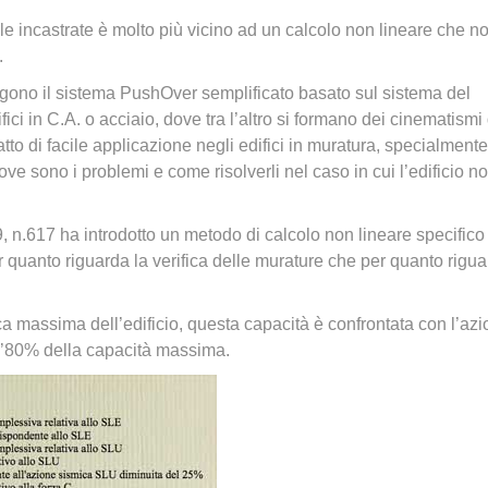
 incastrate è molto più vicino ad un calcolo non lineare che no
.
ono il sistema PushOver semplificato basato sul sistema del
ci in C.A. o acciaio, dove tra l’altro si formano dei cinematismi 
tto di facile applicazione negli edifici in muratura, specialmente
 dove sono i problemi e come risolverli nel caso in cui l’edificio n
, n.617 ha introdotto un metodo di calcolo non lineare specifico
er quanto riguarda la verifica delle murature che per quanto rigu
mica massima dell’edificio, questa capacità è confrontata con l’az
ll’80% della capacità massima.