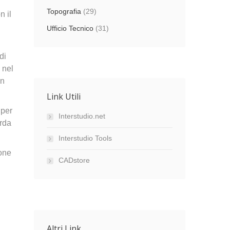
Topografia
(29)
n il
Ufficio Tecnico
(31)
di
 nel
on
Link Utili
 per
Interstudio.net
arda
Interstudio Tools
ione
CADstore
Altri Link