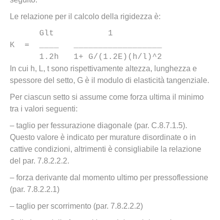
Le relazione per il calcolo della rigidezza è:
      Glt           1

K  =  ____   __________________

      1.2h   1+ G/(1.2E)(h/l)^2
In cui h, L, t sono rispettivamente altezza, lunghezza e
spessore del setto, G è il modulo di elasticità tangenziale.
Per ciascun setto si assume come forza ultima il minimo
tra i valori seguenti:
– taglio per fessurazione diagonale (par. C.8.7.1.5).
Questo valore è indicato per murature disordinate o in
cattive condizioni, altrimenti è consigliabile la relazione
del par. 7.8.2.2.2.
– forza derivante dal momento ultimo per pressoflessione
(par. 7.8.2.2.1)
– taglio per scorrimento (par. 7.8.2.2.2)