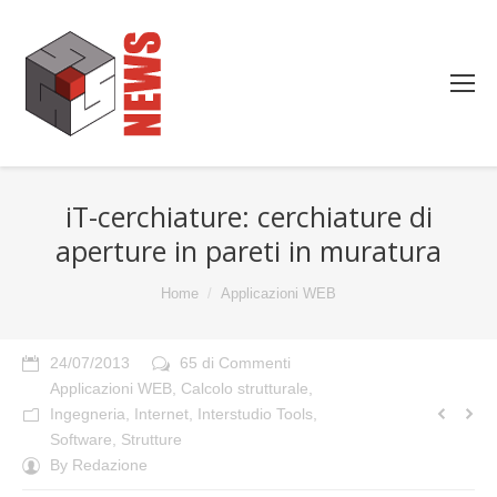
iT-cerchiature: cerchiature di
aperture in pareti in muratura
You are here:
Home
Applicazioni WEB
24/07/2013
65 di Commenti
Applicazioni WEB
,
Calcolo strutturale
,
Ingegneria
,
Internet
,
Interstudio Tools
,
Software
,
Strutture
By
Redazione