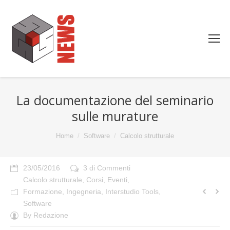
La documentazione del seminario
sulle murature
You are here:
Home
Software
Calcolo strutturale
23/05/2016
3 di Commenti
Calcolo strutturale
,
Corsi
,
Eventi
,
Formazione
,
Ingegneria
,
Interstudio Tools
,
Software
By
Redazione