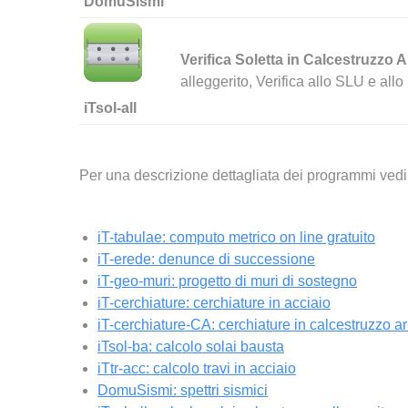
DomuSismi
Verifica Soletta in Calcestruzzo 
alleggerito, Verifica allo SLU e all
iTsol-all
Per una descrizione dettagliata dei programmi vedi i
iT-tabulae: computo metrico on line gratuito
iT-erede: denunce di successione
iT-geo-muri: progetto di muri di sostegno
iT-cerchiature: cerchiature in acciaio
iT-cerchiature-CA: cerchiature in calcestruzzo a
iTsol-ba: calcolo solai bausta
iTtr-acc: calcolo travi in acciaio
DomuSismi: spettri sismici