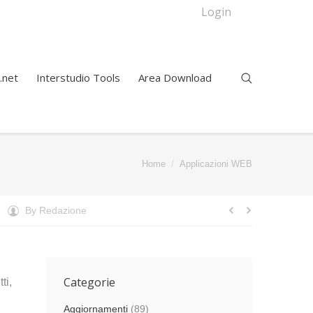
Login
.net
Interstudio Tools
Area Download
You are here:
Home
Applicazioni WEB
By
Redazione
Categorie
ti,
Aggiornamenti
(89)