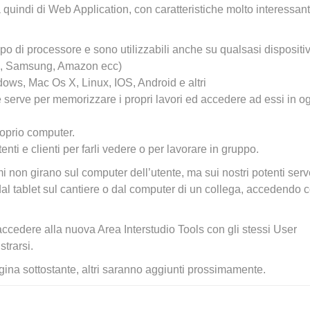
ta quindi di Web Application, con caratteristiche molto interessant
po di processore e sono utilizzabili anche su qualsasi dispositi
ad, Samsung, Amazon ecc)
ows, Mac Os X, Linux, IOS, Android e altri
e serve per memorizzare i propri lavori ed accedere ad essi in o
oprio computer.
nti e clienti per farli vedere o per lavorare in gruppo.
i non girano sul computer dell’utente, ma sui nostri potenti serv
dal tablet sul cantiere o dal computer di un collega, accedendo 
accedere alla nuova Area Interstudio Tools con gli stessi User
strarsi.
gina sottostante, altri saranno aggiunti prossimamente.