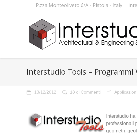
P.zza Monteoliveto 6/A - Pistoia - Italy
int
Interstudio Tools – Programmi 
13/12/2012
18 di Commenti
Applicazio
Interstudio ha
professionali p
geometri, geolo