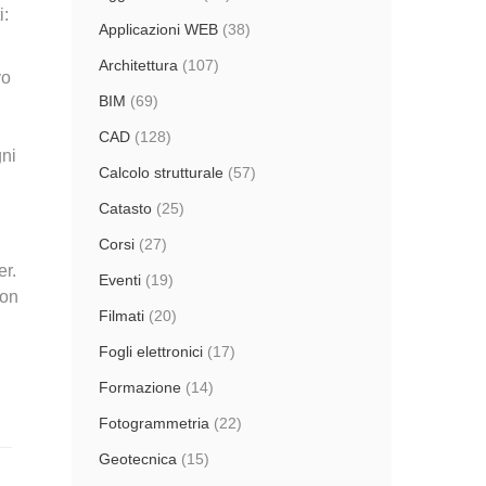
i:
Applicazioni WEB
(38)
Architettura
(107)
vo
BIM
(69)
CAD
(128)
gni
Calcolo strutturale
(57)
Catasto
(25)
Corsi
(27)
er.
Eventi
(19)
con
Filmati
(20)
Fogli elettronici
(17)
Formazione
(14)
Fotogrammetria
(22)
Geotecnica
(15)