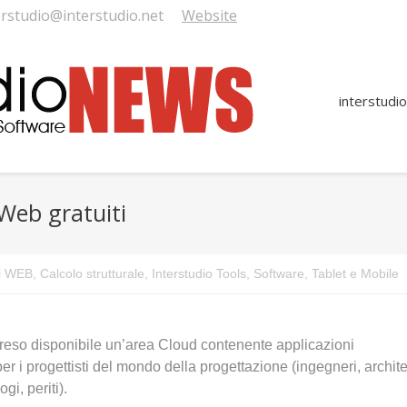
erstudio@interstudio.net
Website
interstudio
Web gratuiti
ni WEB
,
Calcolo strutturale
,
Interstudio Tools
,
Software
,
Tablet e Mobile
 reso disponibile un’area Cloud contenente applicazioni
er i progettisti del mondo della progettazione (ingegneri, architet
gi, periti).