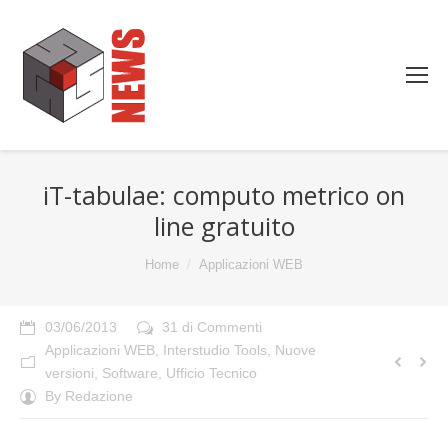
iT-tabulae: computo metrico on
line gratuito
You are here:
Home
Applicazioni WEB
03/06/2013
31 di Commenti
Applicazioni WEB
,
Interstudio Tools
,
Nuove
versioni
,
Software
,
Ufficio Tecnico
By
Redazione