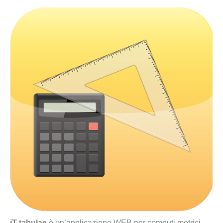
iT-tabulae
è un’applicazione WEB per computi metrici