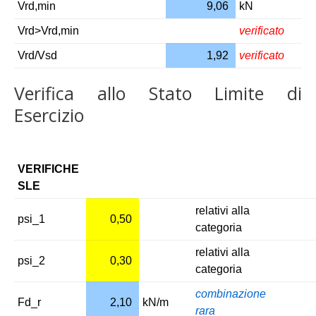
Vrd,min
9,06
kN
Vrd>Vrd,min
verificato
Vrd/Vsd
1,92
verificato
Verifica allo Stato Limite di
Esercizio
VERIFICHE
SLE
relativi alla
psi_1
0,50
categoria
relativi alla
psi_2
0,30
categoria
combinazione
Fd_r
2,10
kN/m
rara