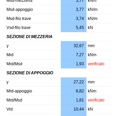
Msd-mezzeria
3,77
kNm
Msd-appoggio
3,77
kN/m
Msd-filo trave
3,74
kN/m
Vsd-filo trave
5,45
kN
SEZIONE DI MEZZERIA
y
32,67
mm
Mrd
7,27
kNm
Mrd/Msd
1,93
verificato
SEZIONE DI APPOGGIO
y
27,22
mm
Mrd-appoggio
6,82
kNm
Mrd/Msd
1,81
verificato
Vrd
10,44
kN