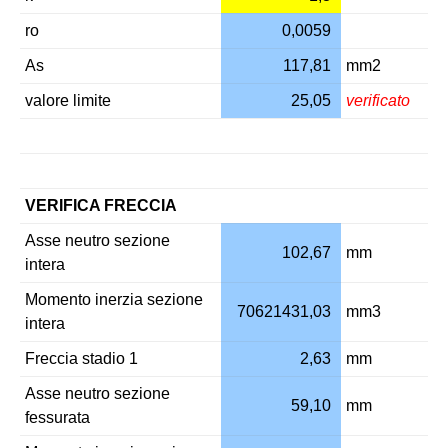
ro
0,0059
As
117,81
mm2
valore limite
25,05
verificato
VERIFICA FRECCIA
Asse neutro sezione
102,67
mm
intera
Momento inerzia sezione
70621431,03
mm3
intera
Freccia stadio 1
2,63
mm
Asse neutro sezione
59,10
mm
fessurata