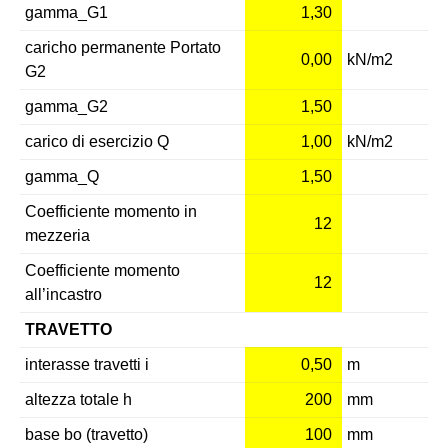
gamma_G1
1,30
caricho permanente Portato
0,00
kN/m2
G2
gamma_G2
1,50
carico di esercizio Q
1,00
kN/m2
gamma_Q
1,50
Coefficiente momento in
12
mezzeria
Coefficiente momento
12
all’incastro
TRAVETTO
interasse travetti i
0,50
m
altezza totale h
200
mm
base bo (travetto)
100
mm