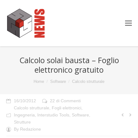
Calcolo solai bausta – Foglio
elettronico gratuito
You are here:
Home
Software
Calcolo strutturale
16/10/2012
22 di Commenti
Calcolo strutturale
,
Fogli elettronici
,
Ingegneria
,
Interstudio Tools
,
Software
,
Strutture
By
Redazione