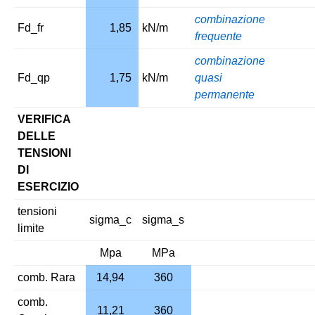
combinazione
Fd_fr
1,85
kN/m
frequente
combinazione
Fd_qp
1,75
kN/m
quasi
permanente
VERIFICA
DELLE
TENSIONI
DI
ESERCIZIO
tensioni
sigma_c
sigma_s
limite
Mpa
MPa
comb. Rara
14,94
360
comb.
11,21
360