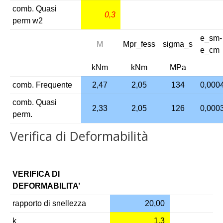
comb. Quasi
0,3
perm w2
e_sm-
M
Mpr_fess
sigma_s
e_cm
kNm
kNm
MPa
comb. Frequente
2,47
2,05
134
0,000
comb. Quasi
2,33
2,05
126
0,000
perm.
Verifica di Deformabilità
VERIFICA DI
DEFORMABILITA’
rapporto di snellezza
20,00
k
1,3