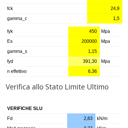
fck
24,9
gamma_c
1,5
fyk
450
Mpa
Es
200000
Mpa
gamma_s
1,15
fyd
391,30
Mpa
n effettivo
6,36
Verifica allo Stato Limite Ultimo
VERIFICHE SLU
Fd
2,83
kN/m