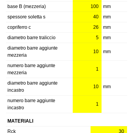
base B (mezzeria)
100
mm
spessore soletta s
40
mm
copriferro c
26
mm
diametro barre traliccio
5
mm
diametro barre aggiunte
10
mm
mezzeria
numero barre aggiunte
1
mezzeria
diametro barre aggiunte
10
mm
incastro
numero barre aggiunte
1
incastro
MATERIALI
Rck
30