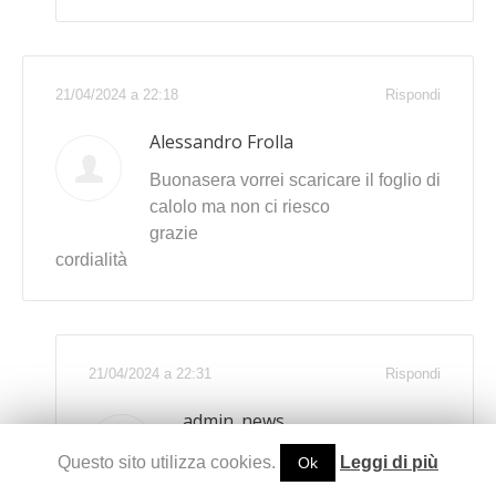
21/04/2024 a 22:18
Rispondi
Alessandro Frolla
Buonasera vorrei scaricare il foglio di
calolo ma non ci riesco
grazie
cordialità
21/04/2024 a 22:31
Rispondi
admin_news
In questo momento c’è un
Questo sito utilizza cookies.
Leggi di più
Ok
problema sul server. Riprovi