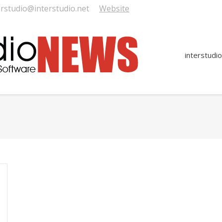
erstudio@interstudio.net
Website
interstudio
You are