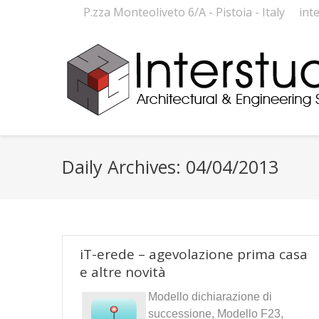
P.zza Monteoliveto 6/A - Pistoia - Italy
int
Daily Archives:
04/04/2013
iT-erede – agevolazione prima casa
e altre novità
Modello dichiarazione di
successione, Modello F23,