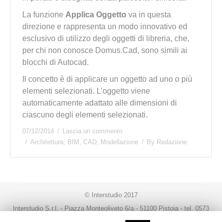
La funzione
Applica Oggetto
va in questa
direzione e rappresenta un modo innovativo ed
esclusivo di utilizzo degli oggetti di libreria, che,
per chi non conosce Domus.Cad, sono simili ai
blocchi di Autocad.
Il concetto è di applicare un oggetto ad uno o più
elementi selezionati. L’oggetto viene
automaticamente adattato alle dimensioni di
ciascuno degli elementi selezionati.
07/12/2014
Lascia un commento
Architettura
,
BIM
,
CAD
,
Modellazione
By
Redazione
© Interstudio 2017
Interstudio S.r.l. - Piazza Monteoliveto 6/a - 51100 Pistoia - tel. 0573
99291 - fax. 0573 992930 - P.IVA 00470080474 -