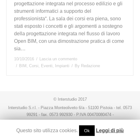
progettazione integrata nel processo edilizio e gli
strumenti informatici a supporto del
professionista“. La sala dei corsi era piena, sono
stati esposto i concetti e gli argomenti a sostegno
della progettazione integrata nel flusso di lavoro
Open BIM, con una dimostrazione pratica di come
sia…
10/10/2016
Lascia un commento
BIM
,
Corsi
,
Eventi
,
Impianti
By
Redazione
© Interstudio 2017
Interstudio S.r.l. - Piazza Monteoliveto 6/a - 51100 Pistoia - tel. 0573
99291 - fax. 0573 992930 - P.IVA 00470080474 -
interstudio@interstudio.net
Questo sito utilizza cookies.
Leggi di più
Ok