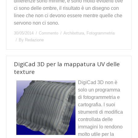
differenze sono minime, e sono molto evidenti ove
ci sono delle ombre, il risultato è un disegno con
linee che non ci devono essere mentre quelle che
servono non ci sono.
30/05/2014
Commento
Architettura
,
Fotogrammetria
By
Redazione
DigiCad 3D per la mappatura UV delle
texture
DigiCad 3D non è
solo un programma
di fotogrammetria e
cartografia. I suoi
strumenti di modifica
controllata delle
immagini lo rendono
molto utile per la