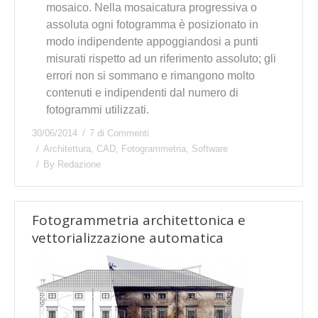
mosaico. Nella mosaicatura progressiva o
assoluta ogni fotogramma è posizionato in
modo indipendente appoggiandosi a punti
misurati rispetto ad un riferimento assoluto; gli
errori non si sommano e rimangono molto
contenuti e indipendenti dal numero di
fotogrammi utilizzati.
30/06/2014
7 di Commenti
Architettura
,
CAD
,
Fotogrammetria
,
Software
By
Redazione
Fotogrammetria architettonica e
vettorializzazione automatica