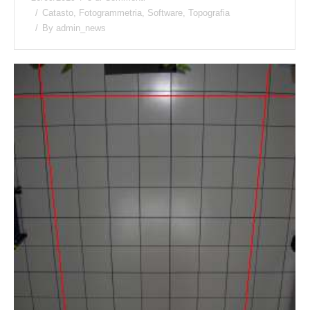
Catasto
,
Fotogrammetria
,
Software
,
Topografia
By
admin_news