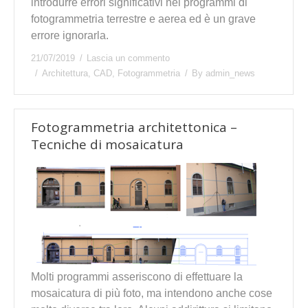
introdurre errori significativi nei programmi di
fotogrammetria terrestre e aerea ed è un grave
errore ignorarla.
21/07/2019
Lascia un commento
Architettura
,
CAD
,
Fotogrammetria
By
admin_news
Fotogrammetria architettonica –
Tecniche di mosaicatura
Molti programmi asseriscono di effettuare la
mosaicatura di più foto, ma intendono anche cose