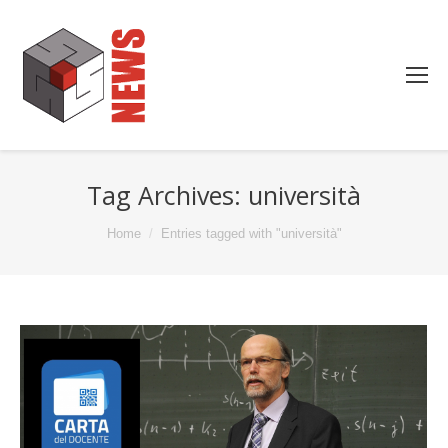
Tag Archives:
università
You are here:
Home
Entries tagged with "università"