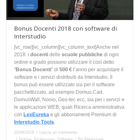
Bonus Docenti 2018 con software di
Interstudio
[vc_row][vc_column][vc_column_text]Anche nel
2018 i
docenti
delle
scuole pubbliche
di ogni
ordine e grado possono utilizzare il così detto
“
Bonus Docenti
” di
500 €
l’anno per acquistare il
software e i servizi distribuiti da Interstudio. Il
bonus può essere utilizzato sia per il software
pacchettizzato, ad esempio Domus.Cad,
DomusWall, Nonio, Geo-tec ecc, sia per i servizi e
le applicazioni WEB, quali RIcerca amministrativa
con
LexEureka
e gli abbonamenti Premium di
Interstudio Tools
.
15/04/2018
Lascia un commento
Notizie
,
Professioni
,
Software
By
Redazione