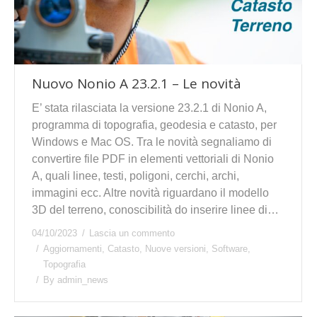
Nuovo Nonio A 23.2.1 – Le novità
E’ stata rilasciata la versione 23.2.1 di Nonio A,
programma di topografia, geodesia e catasto, per
Windows e Mac OS. Tra le novità segnaliamo di
convertire file PDF in elementi vettoriali di Nonio
A, quali linee, testi, poligoni, cerchi, archi,
immagini ecc. Altre novità riguardano il modello
3D del terreno, conoscibilità do inserire linee di…
04/10/2023
Lascia un commento
Aggiornamenti
,
Catasto
,
Nuove versioni
,
Software
,
Topografia
By
admin_news