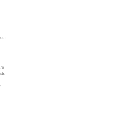
,
 cui
are
ndo.
e