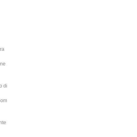
ra
one
o di
zoom
nte