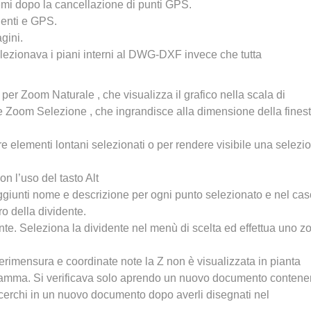
emi dopo la cancellazione di punti GPS.
identi e GPS.
agini.
ezionava i piani interni al DWG-DXF invece che tutta
 per Zoom Naturale , che visualizza il grafico nella scala di
 e Zoom Selezione , che ingrandisce alla dimensione della finest
e elementi lontani selezionati o per rendere visibile una selezi
on l’uso del tasto Alt
aggiunti nome e descrizione per ogni punto selezionato e nel cas
o della dividente.
nte. Seleziona la dividente nel menù di scelta ed effettua uno 
lerimensura e coordinate note la Z non è visualizzata in pianta
gramma. Si verificava solo aprendo un nuovo documento contene
e cerchi in un nuovo documento dopo averli disegnati nel