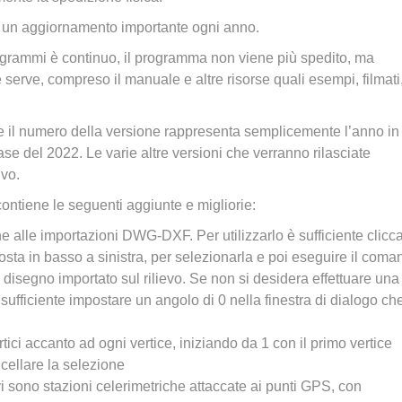
o un aggiornamento importante ogni anno.
ogrammi è continuo, il programma non viene più spedito, ma
e serve, compreso il manuale e altre risorse quali esempi, filmati
e il numero della versione rappresenta semplicemente l’anno in
ase del 2022. Le varie altre versioni che verranno rilasciate
ivo.
contiene le seguenti aggiunte e migliorie:
e alle importazioni DWG-DXF. Per utilizzarlo è sufficiente clicc
sta in basso a sinistra, per selezionarla e poi eseguire il coma
disegno importato sul rilievo. Se non si desidera effettuare una
sufficiente impostare un angolo di 0 nella finestra di dialogo ch
tici accanto ad ogni vertice, iniziando da 1 con il primo vertice
cellare la selezione
 sono stazioni celerimetriche attaccate ai punti GPS, con