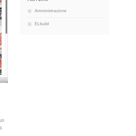
Amministrazione
ELbuild
un
a