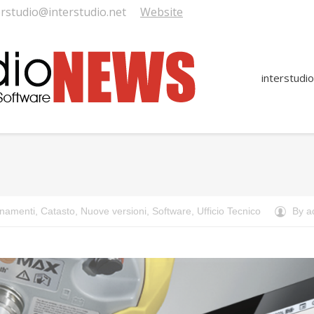
erstudio@interstudio.net
Website
interstudio
You are here:
rnamenti
,
Catasto
,
Nuove versioni
,
Software
,
Ufficio Tecnico
By
a