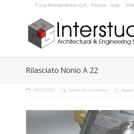
P.zza Monteoliveto 6/A - Pistoia - Italy
int
Rilasciato Nonio A 22
09/03/2022
Lascia un commento
Aggio