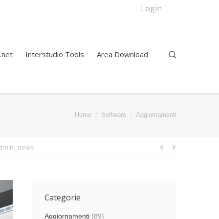
Login
.net
Interstudio Tools
Area Download
Home
Software
Aggiornamenti
dmin_news
Categorie
Aggiornamenti
(89)