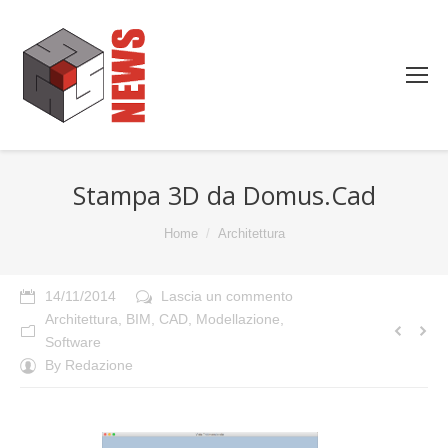
Stampa 3D da Domus.Cad
You are here:
Home
Architettura
14/11/2014
Lascia un commento
Architettura
,
BIM
,
CAD
,
Modellazione
,
Software
By
Redazione