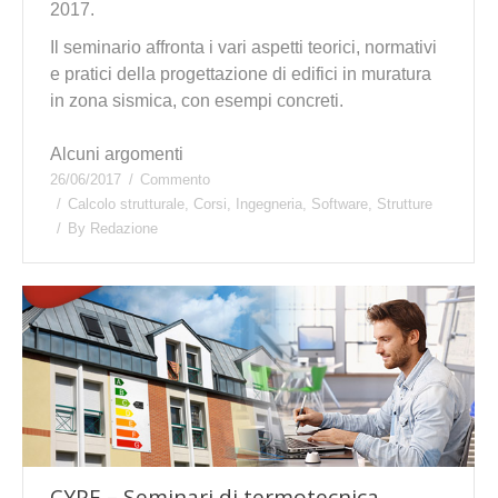
2017.
Il seminario affronta i vari aspetti teorici, normativi
e pratici della progettazione di edifici in muratura
in zona sismica, con esempi concreti.
Alcuni argomenti
26/06/2017
Commento
Calcolo strutturale
,
Corsi
,
Ingegneria
,
Software
,
Strutture
By
Redazione
CYPE – Seminari di termotecnica,