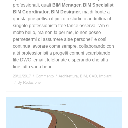
professionali, quali
BIM Menager
,
BIM Specialist
,
BIM Coordinator
,
BIM Designer
, ma di fronte a
questa prospettiva il piccolo studio o addirittura il
singolo professionista free lance osserva: “Ah si,
molto bello, ma non fa per me, io non posso
permettermi di assumere altre persone!” e così
continua lavorare come sempre, collaborando con
altri professionisti a progetti comuni scambiando
file DWG, email, telefonate e sperando che alla
fine tutto vada bene.
20/11/2017
Commento
Architettura
,
BIM
,
CAD
,
Impianti
By
Redazione