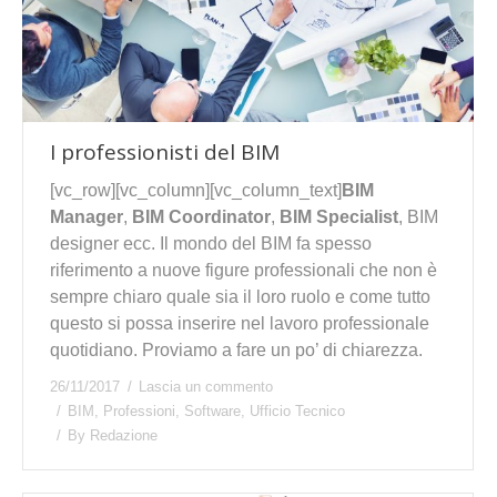
I professionisti del BIM
[vc_row][vc_column][vc_column_text]
BIM
Manager
,
BIM Coordinator
,
BIM Specialist
, BIM
designer ecc. Il mondo del BIM fa spesso
riferimento a nuove figure professionali che non è
sempre chiaro quale sia il loro ruolo e come tutto
questo si possa inserire nel lavoro professionale
quotidiano. Proviamo a fare un po’ di chiarezza.
26/11/2017
Lascia un commento
BIM
,
Professioni
,
Software
,
Ufficio Tecnico
By
Redazione