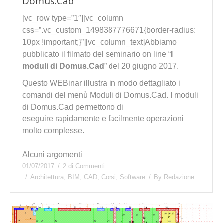
Domus.Cad
[vc_row type=”1″][vc_column
css=”.vc_custom_1498387776671{border-radius:
10px !important;}”][vc_column_text]Abbiamo
pubblicato il filmato del seminario on line “
I
moduli di Domus.Cad
” del 20 giugno 2017.
Questo WEBinar illustra in modo dettagliato i
comandi del menù Moduli di Domus.Cad. I moduli
di Domus.Cad permettono di
eseguire rapidamente e facilmente operazioni
molto complesse.
Alcuni argomenti
01/07/2017
2 di Commenti
Architettura
,
BIM
,
CAD
,
Corsi
,
Software
By
Redazione