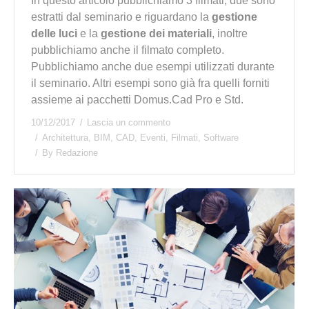
In questo articolo pubblichiamo 3 filmati, due sono
estratti dal seminario e riguardano la
gestione
delle luci
e la
gestione dei materiali
, inoltre
pubblichiamo anche il filmato completo.
Pubblichiamo anche due esempi utilizzati durante
il seminario. Altri esempi sono già fra quelli forniti
assieme ai pacchetti Domus.Cad Pro e Std.
10/12/2017
Lascia un commento
Architettura
,
BIM
,
CAD
,
Eventi
,
Filmati
,
Software
By
Redazione