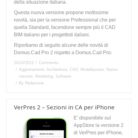
della situazione italiana.
Questa nuova versione propone moltissime
novità, sia per la versione Professional che per
quella Standard, facendone sempre più il CAD
BIM italiano per i progettisti italiani.
Riportiamo di seguito alcune delle novità di
Domus.Cad Pro 2 rispetto a Domus.Cad Pro:
25/10/2013
Commento
Aggiornamenti
,
Architettura
,
CAD
,
Modellazione
,
Nuove
versioni
,
Rendering
,
Software
By
Redazione
VerPres 2 – Sezioni in CA per iPhone
E’ disponibile sul
AppStore la versione 2
di VerPres per iPhone,