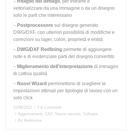
–
Ritaglio dei dettagli
, per estrarre e
vettorializzare da una immagine o da un disegno
solo le parti che interessano
–
Postprocessore
sul disegno generato
DWG/DXF, con ulteriori possibilità di modifiche e
correzioni su lager, colori, proprietà e entità
–
DWG/DXF Redlining
permette di aggiungere
note e di evidenziare parti del disegno convertito
–
Miglioramento dell’interpretazione
di immagini
di cattiva qualità
–
Nuovi Wizard
permmettono di scegliere le
impostazioni ottimali per tipologie di lavoro con un
solo click
11/09/2013
3 di Commenti
Aggiornamenti
,
CAD
,
Nuove versioni
,
Software
By
Redazione