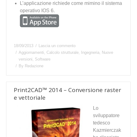
L’applicazione richiede come mimino il sistema
operativo IOS 6.
18/09/2013
Lascia un commento
Aggiornamenti
,
Calcolo strutturale
,
Ingegneria
,
Nuove
versioni
,
Software
By
Redazione
Print2CAD™ 2014 – Conversione raster
e vettoriale
Lo
sviluppatore
tedesco
Kazmierczak