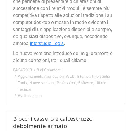
che permette di presentare dichiarazioni di
successione con i relativi moduli, è sempre più
competitiva rispetto alle soluzioni tradizionali su
computer desktop e mostra in modo evidente i
vantaggi di un’applicazione disponibile sempre,
da qualsiasi dispositivo, ovunque, accedendo
all’area
Interstudio Tools
.
La nuova versione introduce dei miglioramenti e
alcune correzioni, tra i quali citiamo:
04/04/2013
8 di Commenti
Aggiornamenti
,
Applicazioni WEB
,
Internet
,
Interstudio
Tools
,
Nuove versioni
,
Professioni
,
Software
,
Ufficio
Tecnico
By
Redazione
Blocchi cassero e calcestruzzo
debolmente armato